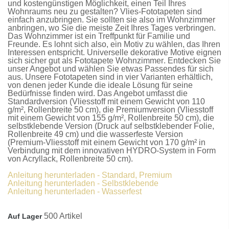
und kostengünstigen Möglichkeit, einen Teil Ihres
Wohnraums neu zu gestalten?
Vlies-Fototapeten
sind
einfach anzubringen. Sie sollten sie also im Wohnzimmer
anbringen, wo Sie die meiste Zeit Ihres Tages verbringen.
Das Wohnzimmer ist ein Treffpunkt für Familie und
Freunde. Es lohnt sich also, ein Motiv zu wählen, das Ihren
Interessen entspricht. Universelle dekorative Motive eignen
sich sicher gut als
Fototapete Wohnzimmer
. Entdecken Sie
unser Angebot und wählen Sie etwas Passendes für sich
aus. Unsere
Fototapeten
sind in vier Varianten erhältlich,
von denen jeder Kunde die ideale Lösung für seine
Bedürfnisse finden wird. Das Angebot umfasst die
Standardversion
(Vliesstoff mit einem Gewicht von 110
g/m², Rollenbreite 50 cm), die
Premiumversion
(Vliesstoff
mit einem Gewicht von 155 g/m², Rollenbreite 50 cm), die
selbstklebende Version
(Druck auf selbstklebender Folie,
Rollenbreite 49 cm) und die
wasserfeste Version
(Premium-Vliesstoff mit einem Gewicht von 170 g/m² in
Verbindung mit dem innovativen HYDRO-System in Form
von Acryllack, Rollenbreite 50 cm).
Anleitung herunterladen - Standard, Premium
Anleitung herunterladen - Selbstklebende
Anleitung herunterladen - Wasserfest
500 Artikel
Auf Lager