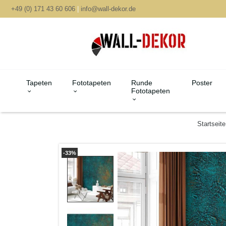
+49 (0) 171 43 60 606
|
info@wall-dekor.de
Tapeten
Fototapeten
Runde
Poster
Fototapeten
Startseite
-33%