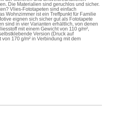
n. Die Materialien sind geruchlos und sicher.
lten?
Vlies-Fototapeten
sind einfach
as Wohnzimmer ist ein Treffpunkt für Familie
Motive eignen sich sicher gut als
Fototapete
en
sind in vier Varianten erhältlich, von denen
liesstoff mit einem Gewicht von 110 g/m²,
selbstklebende Version
(Druck auf
t von 170 g/m² in Verbindung mit dem