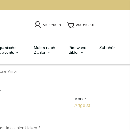
Anmelden
Warenkorb
panische
Malen nach
Pinnwand
Zubehör
ravents
Zahlen
Bilder
ure Mirror
r
Marke
Artgeist
en Info - hier klicken ?