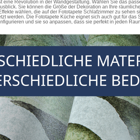
st eine Revolution in der Wandgestaltung. Wählen Sie das pass
Ausblick. Sie können die Größe der Dekoration an Ihre räuml
ffekte wählen, die auf der
Fototapete Schlafzimmer
zu sehen si
tzt werden. Die
Fototapete Küche
eignet sich auch gut für da
figurieren und sie so anpassen, dass sie perfekt in jeden Rau