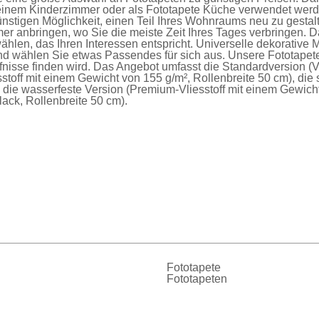
einem Kinderzimmer oder als
Fototapete Küche
verwendet werde
nstigen Möglichkeit, einen Teil Ihres Wohnraums neu zu gesta
er anbringen, wo Sie die meiste Zeit Ihres Tages verbringen. D
ählen, das Ihren Interessen entspricht. Universelle dekorative 
nd wählen Sie etwas Passendes für sich aus. Unsere
Fototapet
fnisse finden wird. Das Angebot umfasst die
Standardversion
(V
sstoff mit einem Gewicht von 155 g/m², Rollenbreite 50 cm), die
d die
wasserfeste Version
(Premium-Vliesstoff mit einem Gewich
ck, Rollenbreite 50 cm).
Fototapete
Fototapeten