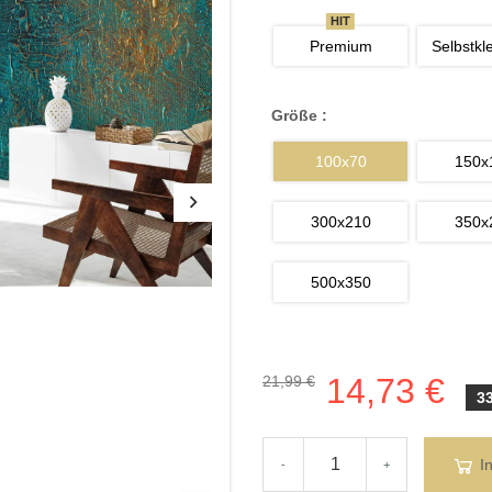
HIT
Premium
Selbstkl
Größe :
100x70
150x
300x210
350x
500x350
14,73 €
21,99 €
3
I
-
+