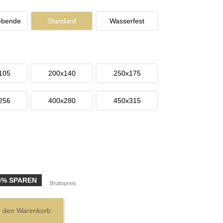
ebende
Standard
Wasserfest
105
200x140
250x175
256
400x280
450x315
3% SPAREN
Bruttopreis
n den Warenkorb