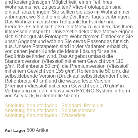
und kostengünstigen Möglichkeit, einen Teil Ihres
Wohnraums neu zu gestalten?
Vlies-Fototapeten
sind
einfach anzubringen. Sie sollten sie also im Wohnzimmer
anbringen, wo Sie die meiste Zeit Ihres Tages verbringen.
Das Wohnzimmer ist ein Treffpunkt für Familie und
Freunde. Es lohnt sich also, ein Motiv zu wählen, das Ihren
Interessen entspricht. Universelle dekorative Motive eignen
sich sicher gut als
Fototapete Wohnzimmer
. Entdecken Sie
unser Angebot und wählen Sie etwas Passendes für sich
aus. Unsere
Fototapeten
sind in vier Varianten erhältlich,
von denen jeder Kunde die ideale Lösung für seine
Bedürfnisse finden wird. Das Angebot umfasst die
Standardversion
(Vliesstoff mit einem Gewicht von 110
g/m², Rollenbreite 50 cm), die
Premiumversion
(Vliesstoff
mit einem Gewicht von 155 g/m², Rollenbreite 50 cm), die
selbstklebende Version
(Druck auf selbstklebender Folie,
Rollenbreite 49 cm) und die
wasserfeste Version
(Premium-Vliesstoff mit einem Gewicht von 170 g/m² in
Verbindung mit dem innovativen HYDRO-System in Form
von Acryllack, Rollenbreite 50 cm).
Anleitung herunterladen - Standard, Premium
Anleitung herunterladen - Selbstklebende
Anleitung herunterladen - Wasserfest
500 Artikel
Auf Lager