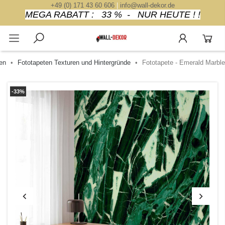
+49 (0) 171 43 60 606
|
info@wall-dekor.de
MEGA RABATT : 33 % - NUR HEUTE ! !
en
Fototapeten Texturen und Hintergründe
Fototapete - Emerald Marble
-33%