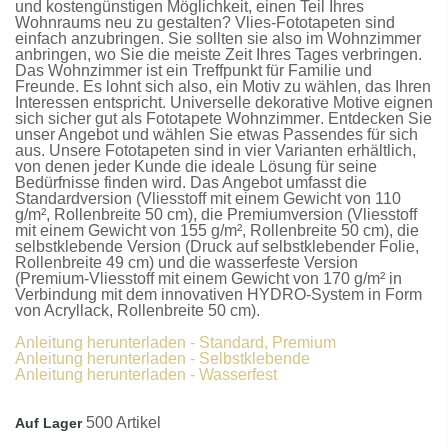
und kostengünstigen Möglichkeit, einen Teil Ihres
Wohnraums neu zu gestalten?
Vlies-Fototapeten
sind
einfach anzubringen. Sie sollten sie also im Wohnzimmer
anbringen, wo Sie die meiste Zeit Ihres Tages verbringen.
Das Wohnzimmer ist ein Treffpunkt für Familie und
Freunde. Es lohnt sich also, ein Motiv zu wählen, das Ihren
Interessen entspricht. Universelle dekorative Motive eignen
sich sicher gut als
Fototapete Wohnzimmer
. Entdecken Sie
unser Angebot und wählen Sie etwas Passendes für sich
aus. Unsere
Fototapeten
sind in vier Varianten erhältlich,
von denen jeder Kunde die ideale Lösung für seine
Bedürfnisse finden wird. Das Angebot umfasst die
Standardversion
(Vliesstoff mit einem Gewicht von 110
g/m², Rollenbreite 50 cm), die
Premiumversion
(Vliesstoff
mit einem Gewicht von 155 g/m², Rollenbreite 50 cm), die
selbstklebende Version
(Druck auf selbstklebender Folie,
Rollenbreite 49 cm) und die
wasserfeste Version
(Premium-Vliesstoff mit einem Gewicht von 170 g/m² in
Verbindung mit dem innovativen HYDRO-System in Form
von Acryllack, Rollenbreite 50 cm).
Anleitung herunterladen - Standard, Premium
Anleitung herunterladen - Selbstklebende
Anleitung herunterladen - Wasserfest
500 Artikel
Auf Lager