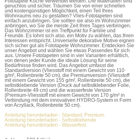
Fototapete Küche
verwendet werden. Die Materialien sind
geruchlos und sicher. Träumen Sie von einer schnellen
und kostengünstigen Möglichkeit, einen Teil Ihres
Wohnraums neu zu gestalten?
Vlies-Fototapeten
sind
einfach anzubringen. Sie sollten sie also im Wohnzimmer
anbringen, wo Sie die meiste Zeit Ihres Tages verbringen.
Das Wohnzimmer ist ein Treffpunkt für Familie und
Freunde. Es lohnt sich also, ein Motiv zu wählen, das Ihren
Interessen entspricht. Universelle dekorative Motive eignen
sich sicher gut als
Fototapete Wohnzimmer
. Entdecken Sie
unser Angebot und wählen Sie etwas Passendes für sich
aus. Unsere
Fototapeten
sind in vier Varianten erhältlich,
von denen jeder Kunde die ideale Lösung für seine
Bedürfnisse finden wird. Das Angebot umfasst die
Standardversion
(Vliesstoff mit einem Gewicht von 110
g/m², Rollenbreite 50 cm), die
Premiumversion
(Vliesstoff
mit einem Gewicht von 155 g/m², Rollenbreite 50 cm), die
selbstklebende Version
(Druck auf selbstklebender Folie,
Rollenbreite 49 cm) und die
wasserfeste Version
(Premium-Vliesstoff mit einem Gewicht von 170 g/m² in
Verbindung mit dem innovativen HYDRO-System in Form
von Acryllack, Rollenbreite 50 cm).
Anleitung herunterladen - Standard, Premium
Anleitung herunterladen - Selbstklebende
Anleitung herunterladen - Wasserfest