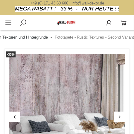
+49 (0) 171 43 60 606
|
info@wall-dekor.de
MEGA RABATT : 33 % - NUR HEUTE ! !
n Texturen und Hintergründe
Fototapete - Rustic Textures - Second Variant
-33%