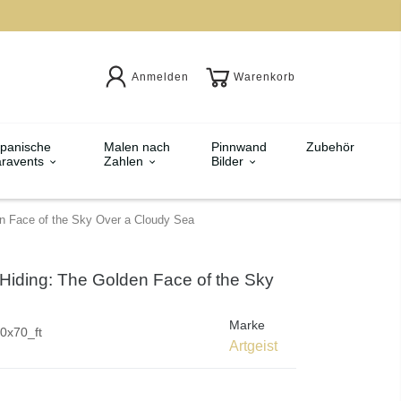
Anmelden
Warenkorb
panische
Malen nach
Pinnwand
Zubehör
ravents
Zahlen
Bilder
en Face of the Sky Over a Cloudy Sea
 Hiding: The Golden Face of the Sky
Marke
0x70_ft
Artgeist