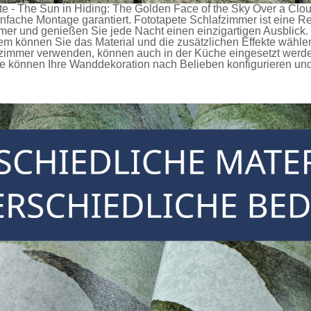
e - The Sun in Hiding: The Golden Face of the Sky Over a Cloud
infache Montage garantiert.
Fototapete Schlafzimmer
ist eine R
mer und genießen Sie jede Nacht einen einzigartigen Ausblick.
können Sie das Material und die zusätzlichen Effekte wählen
afzimmer verwenden, können auch in der Küche eingesetzt werd
 können Ihre Wanddekoration nach Belieben konfigurieren und s