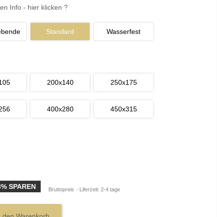
en Info - hier klicken ?
ebende
Standard
Wasserfest
105
200x140
250x175
256
400x280
450x315
3% SPAREN
Bruttopreis
Liferzeit: 2-4 tage
n den Warenkorb