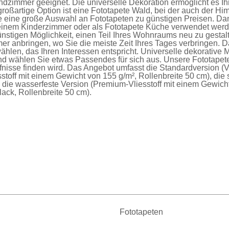
immer geeignet. Die universelle Dekoration ermöglicht es Ihn
roßartige Option ist eine
Fototapete Wald
, bei der auch der H
ie eine große Auswahl an
Fototapeten
zu günstigen Preisen. Da
einem Kinderzimmer oder als
Fototapete Küche
verwendet werde
nstigen Möglichkeit, einen Teil Ihres Wohnraums neu zu gesta
er anbringen, wo Sie die meiste Zeit Ihres Tages verbringen. D
ählen, das Ihren Interessen entspricht. Universelle dekorative 
nd wählen Sie etwas Passendes für sich aus. Unsere
Fototapet
fnisse finden wird. Das Angebot umfasst die
Standardversion
(V
sstoff mit einem Gewicht von 155 g/m², Rollenbreite 50 cm), die
d die
wasserfeste Version
(Premium-Vliesstoff mit einem Gewich
ck, Rollenbreite 50 cm).
Fototapeten