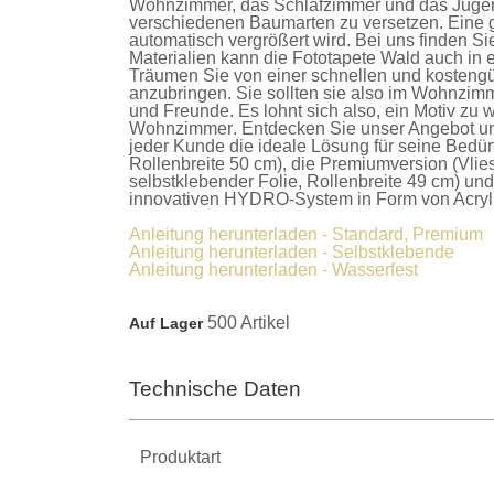
Wohnzimmer, das Schlafzimmer und das Jugendz
verschiedenen Baumarten zu versetzen. Eine g
automatisch vergrößert wird. Bei uns finden S
Materialien kann die
Fototapete Wald
auch in 
Träumen Sie von einer schnellen und kostengü
anzubringen. Sie sollten sie also im Wohnzimm
und Freunde. Es lohnt sich also, ein Motiv zu w
Wohnzimmer
. Entdecken Sie unser Angebot u
jeder Kunde die ideale Lösung für seine Bedür
Rollenbreite 50 cm), die
Premiumversion
(Vlie
selbstklebender Folie, Rollenbreite 49 cm) un
innovativen HYDRO-System in Form von Acrylla
Anleitung herunterladen - Standard, Premium
Anleitung herunterladen - Selbstklebende
Anleitung herunterladen - Wasserfest
500 Artikel
Auf Lager
Technische Daten
Produktart