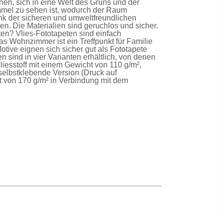
en, sich in eine Welt des Grüns und der
immel zu sehen ist, wodurch der Raum
nk der sicheren und umweltfreundlichen
n. Die Materialien sind geruchlos und sicher.
lten?
Vlies-Fototapeten
sind einfach
as Wohnzimmer ist ein Treffpunkt für Familie
Motive eignen sich sicher gut als
Fototapete
en
sind in vier Varianten erhältlich, von denen
liesstoff mit einem Gewicht von 110 g/m²,
selbstklebende Version
(Druck auf
t von 170 g/m² in Verbindung mit dem