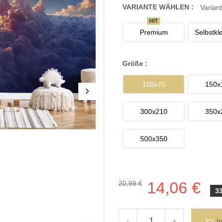
VARIANTE WÄHLEN :
Variant
HIT
Premium
Selbstkl
Größe :
100x70
150x
300x210
350x
500x350
14,06 €
20,99 €
3
I
-
+