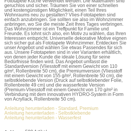
Fototapete Küche
verwendet werden. Die Materialien sind
geruchlos und sicher. Träumen Sie von einer schnellen
und kostengünstigen Möglichkeit, einen Teil Ihres
Wohnraums neu zu gestalten?
Vlies-Fototapeten
sind
einfach anzubringen. Sie sollten sie also im Wohnzimmer
anbringen, wo Sie die meiste Zeit Ihres Tages verbringen.
Das Wohnzimmer ist ein Treffpunkt für Familie und
Freunde. Es lohnt sich also, ein Motiv zu wählen, das Ihren
Interessen entspricht. Universelle dekorative Motive eignen
sich sicher gut als
Fototapete Wohnzimmer
. Entdecken Sie
unser Angebot und wählen Sie etwas Passendes für sich
aus. Unsere
Fototapeten
sind in vier Varianten erhältlich,
von denen jeder Kunde die ideale Lösung für seine
Bedürfnisse finden wird. Das Angebot umfasst die
Standardversion
(Vliesstoff mit einem Gewicht von 110
g/m², Rollenbreite 50 cm), die
Premiumversion
(Vliesstoff
mit einem Gewicht von 155 g/m², Rollenbreite 50 cm), die
selbstklebende Version
(Druck auf selbstklebender Folie,
Rollenbreite 49 cm) und die
wasserfeste Version
(Premium-Vliesstoff mit einem Gewicht von 170 g/m² in
Verbindung mit dem innovativen HYDRO-System in Form
von Acryllack, Rollenbreite 50 cm).
Anleitung herunterladen - Standard, Premium
Anleitung herunterladen - Selbstklebende
Anleitung herunterladen - Wasserfest