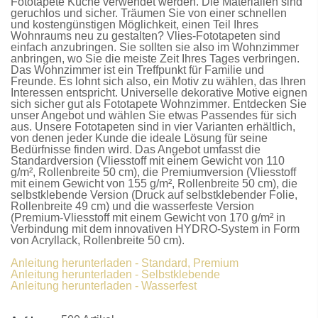
Fototapete Küche
verwendet werden. Die Materialien sind
geruchlos und sicher. Träumen Sie von einer schnellen
und kostengünstigen Möglichkeit, einen Teil Ihres
Wohnraums neu zu gestalten?
Vlies-Fototapeten
sind
einfach anzubringen. Sie sollten sie also im Wohnzimmer
anbringen, wo Sie die meiste Zeit Ihres Tages verbringen.
Das Wohnzimmer ist ein Treffpunkt für Familie und
Freunde. Es lohnt sich also, ein Motiv zu wählen, das Ihren
Interessen entspricht. Universelle dekorative Motive eignen
sich sicher gut als
Fototapete Wohnzimmer
. Entdecken Sie
unser Angebot und wählen Sie etwas Passendes für sich
aus. Unsere
Fototapeten
sind in vier Varianten erhältlich,
von denen jeder Kunde die ideale Lösung für seine
Bedürfnisse finden wird. Das Angebot umfasst die
Standardversion
(Vliesstoff mit einem Gewicht von 110
g/m², Rollenbreite 50 cm), die
Premiumversion
(Vliesstoff
mit einem Gewicht von 155 g/m², Rollenbreite 50 cm), die
selbstklebende Version
(Druck auf selbstklebender Folie,
Rollenbreite 49 cm) und die
wasserfeste Version
(Premium-Vliesstoff mit einem Gewicht von 170 g/m² in
Verbindung mit dem innovativen HYDRO-System in Form
von Acryllack, Rollenbreite 50 cm).
Anleitung herunterladen - Standard, Premium
Anleitung herunterladen - Selbstklebende
Anleitung herunterladen - Wasserfest