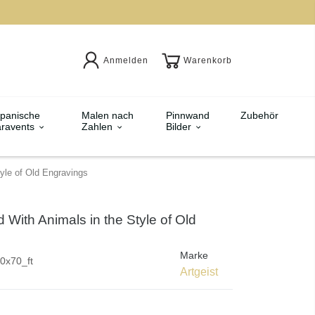
Anmelden
Warenkorb
panische
Malen nach
Pinnwand
Zubehör
ravents
Zahlen
Bilder
tyle of Old Engravings
 With Animals in the Style of Old
Marke
0x70_ft
Artgeist