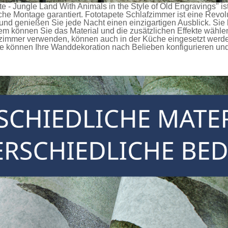
e - Jungle Land With Animals in the Style of Old Engravings" ist
ache Montage garantiert.
Fototapete Schlafzimmer
ist eine Revol
und genießen Sie jede Nacht einen einzigartigen Ausblick. Sie
können Sie das Material und die zusätzlichen Effekte wählen
afzimmer verwenden, können auch in der Küche eingesetzt werd
 können Ihre Wanddekoration nach Belieben konfigurieren und s