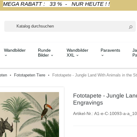
MEGA RABATT : 33 % - NUR HEUTE ! !
Wandbilder
Runde
Wandbilder
Paravents
Ja
Bilder
XXL
Pa
eten
Fototapeten Tiere
Fototapete - Jungle Land With Animals in the S
Fototapete - Jungle Land
Engravings
Artikel-Nr.:
A1-e-C-10093-a-a_10