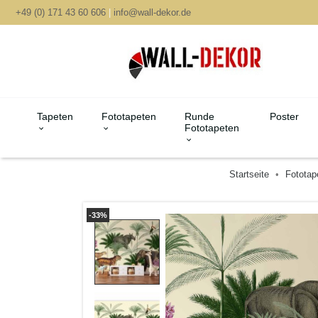
+49 (0) 171 43 60 606
|
info@wall-dekor.de
Tapeten
Fototapeten
Runde
Poster
Fototapeten
Startseite
Fototap
-33%