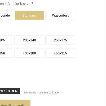
en Info - hier klicken ?
ebende
Standard
Wasserfest
105
200x140
250x175
256
400x280
450x315
3% SPAREN
Bruttopreis
Liferzeit: 2-4 tage
n den Warenkorb