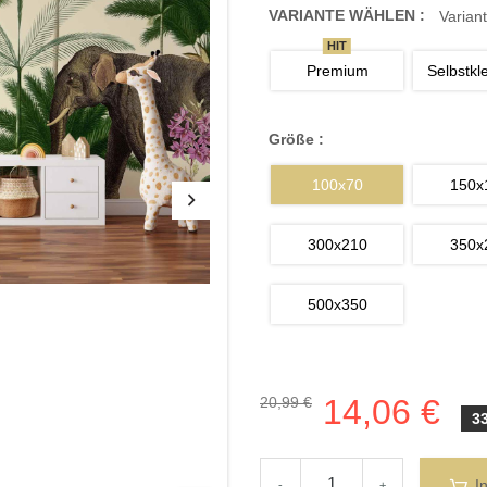
VARIANTE WÄHLEN :
Variant
HIT
Premium
Selbstkl
Größe :
100x70
150x
300x210
350x
500x350
14,06 €
20,99 €
3
I
-
+