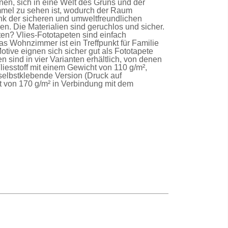
en, sich in eine Welt des Grüns und der
immel zu sehen ist, wodurch der Raum
nk der sicheren und umweltfreundlichen
n. Die Materialien sind geruchlos und sicher.
lten?
Vlies-Fototapeten
sind einfach
as Wohnzimmer ist ein Treffpunkt für Familie
Motive eignen sich sicher gut als
Fototapete
en
sind in vier Varianten erhältlich, von denen
liesstoff mit einem Gewicht von 110 g/m²,
selbstklebende Version
(Druck auf
t von 170 g/m² in Verbindung mit dem