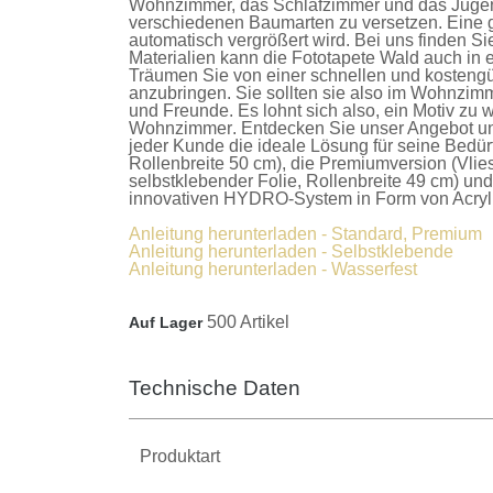
Wohnzimmer, das Schlafzimmer und das Jugendz
verschiedenen Baumarten zu versetzen. Eine g
automatisch vergrößert wird. Bei uns finden S
Materialien kann die
Fototapete Wald
auch in 
Träumen Sie von einer schnellen und kostengü
anzubringen. Sie sollten sie also im Wohnzimm
und Freunde. Es lohnt sich also, ein Motiv zu w
Wohnzimmer
. Entdecken Sie unser Angebot u
jeder Kunde die ideale Lösung für seine Bedür
Rollenbreite 50 cm), die
Premiumversion
(Vlie
selbstklebender Folie, Rollenbreite 49 cm) un
innovativen HYDRO-System in Form von Acrylla
Anleitung herunterladen - Standard, Premium
Anleitung herunterladen - Selbstklebende
Anleitung herunterladen - Wasserfest
500 Artikel
Auf Lager
Technische Daten
Produktart