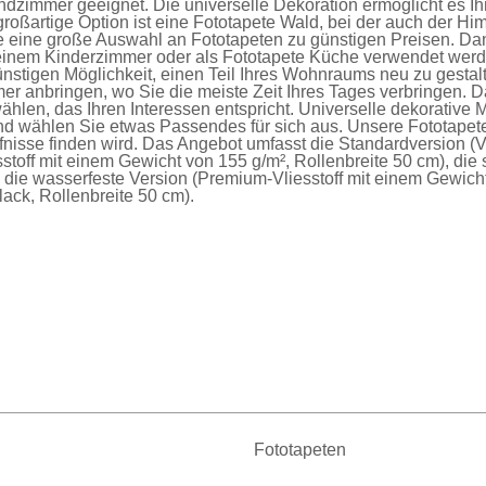
immer geeignet. Die universelle Dekoration ermöglicht es Ihn
roßartige Option ist eine
Fototapete Wald
, bei der auch der H
ie eine große Auswahl an
Fototapeten
zu günstigen Preisen. Da
einem Kinderzimmer oder als
Fototapete Küche
verwendet werde
nstigen Möglichkeit, einen Teil Ihres Wohnraums neu zu gesta
er anbringen, wo Sie die meiste Zeit Ihres Tages verbringen. D
ählen, das Ihren Interessen entspricht. Universelle dekorative 
nd wählen Sie etwas Passendes für sich aus. Unsere
Fototapet
fnisse finden wird. Das Angebot umfasst die
Standardversion
(V
sstoff mit einem Gewicht von 155 g/m², Rollenbreite 50 cm), die
d die
wasserfeste Version
(Premium-Vliesstoff mit einem Gewich
ck, Rollenbreite 50 cm).
Fototapeten