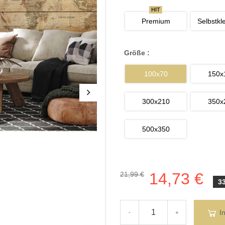
HIT
Premium
Selbstkl
Größe :
100x70
150x
300x210
350x
500x350
14,73 €
21,99 €
3
I
-
+