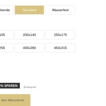
ebende
Standard
Wasserfest
105
200x140
250x175
256
400x280
450x315
3% SPAREN
Bruttopreis
n den Warenkorb