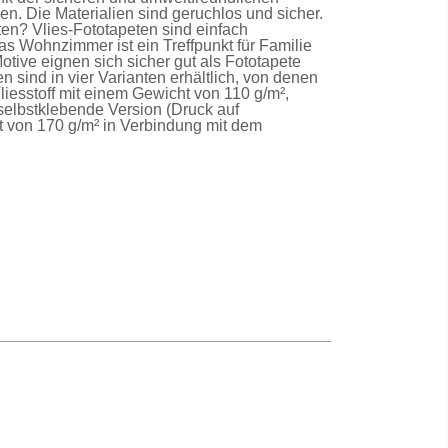
n. Die Materialien sind geruchlos und sicher.
lten?
Vlies-Fototapeten
sind einfach
as Wohnzimmer ist ein Treffpunkt für Familie
Motive eignen sich sicher gut als
Fototapete
en
sind in vier Varianten erhältlich, von denen
liesstoff mit einem Gewicht von 110 g/m²,
selbstklebende Version
(Druck auf
t von 170 g/m² in Verbindung mit dem