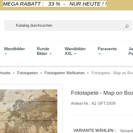
MEGA RABATT : 33 % - NUR HEUTE ! !
Wandbilder
Runde
Wandbilder
Paravents
Ja
Bilder
XXL
Pa
rtseite
Fototapeten
Fototapeten Weltkarten
Fototapete - Map on Bo
Fototapete - Map on Bo
Artikel-Nr.:
A1-SFT1509
VARIANTE WÄHLEN :
Variant