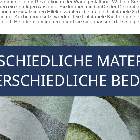
fzimmer
ist eine Revolution in der Wandgestaltung. Wählen Sie 
en einzigartigen Ausblick. Sie können die Größe der Dekorati
nd die zusätzlichen Effekte wählen, die auf der
Fototapete Sc
in der Küche eingesetzt werden. Die
Fototapete Küche
eignet s
ach Belieben konfigurieren und sie so anpassen, dass sie per