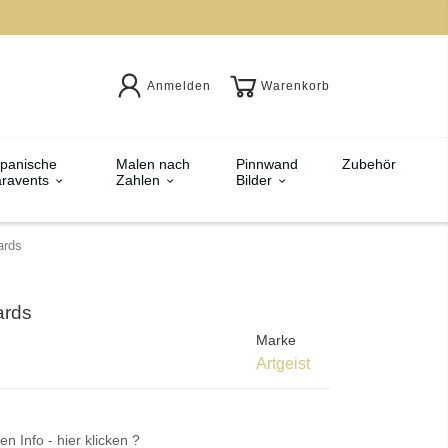
Anmelden
Warenkorb
panische
Malen nach
Pinnwand
Zubehör
ravents
Zahlen
Bilder
ards
ards
Marke
Artgeist
en Info - hier klicken ?