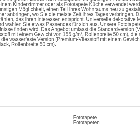
einem Kinderzimmer oder als
Fototapete Küche
verwendet werde
nstigen Möglichkeit, einen Teil Ihres Wohnraums neu zu gesta
er anbringen, wo Sie die meiste Zeit Ihres Tages verbringen. D
ählen, das Ihren Interessen entspricht. Universelle dekorative 
nd wählen Sie etwas Passendes für sich aus. Unsere
Fototapet
fnisse finden wird. Das Angebot umfasst die
Standardversion
(V
sstoff mit einem Gewicht von 155 g/m², Rollenbreite 50 cm), die
d die
wasserfeste Version
(Premium-Vliesstoff mit einem Gewich
ck, Rollenbreite 50 cm).
Fototapete
Fototapeten