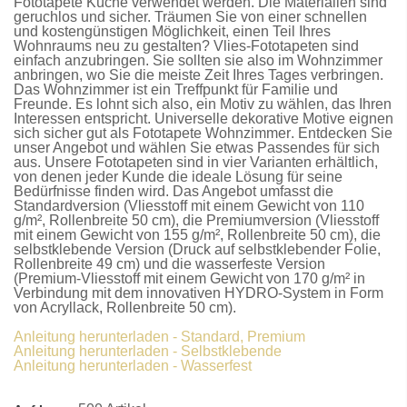
Fototapete Küche
verwendet werden. Die Materialien sind
geruchlos und sicher. Träumen Sie von einer schnellen
und kostengünstigen Möglichkeit, einen Teil Ihres
Wohnraums neu zu gestalten?
Vlies-Fototapeten
sind
einfach anzubringen. Sie sollten sie also im Wohnzimmer
anbringen, wo Sie die meiste Zeit Ihres Tages verbringen.
Das Wohnzimmer ist ein Treffpunkt für Familie und
Freunde. Es lohnt sich also, ein Motiv zu wählen, das Ihren
Interessen entspricht. Universelle dekorative Motive eignen
sich sicher gut als
Fototapete Wohnzimmer
. Entdecken Sie
unser Angebot und wählen Sie etwas Passendes für sich
aus. Unsere
Fototapeten
sind in vier Varianten erhältlich,
von denen jeder Kunde die ideale Lösung für seine
Bedürfnisse finden wird. Das Angebot umfasst die
Standardversion
(Vliesstoff mit einem Gewicht von 110
g/m², Rollenbreite 50 cm), die
Premiumversion
(Vliesstoff
mit einem Gewicht von 155 g/m², Rollenbreite 50 cm), die
selbstklebende Version
(Druck auf selbstklebender Folie,
Rollenbreite 49 cm) und die
wasserfeste Version
(Premium-Vliesstoff mit einem Gewicht von 170 g/m² in
Verbindung mit dem innovativen HYDRO-System in Form
von Acryllack, Rollenbreite 50 cm).
Anleitung herunterladen - Standard, Premium
Anleitung herunterladen - Selbstklebende
Anleitung herunterladen - Wasserfest