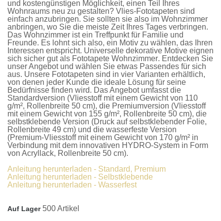
und kostengünstigen Möglichkeit, einen Teil Ihres
Wohnraums neu zu gestalten?
Vlies-Fototapeten
sind
einfach anzubringen. Sie sollten sie also im Wohnzimmer
anbringen, wo Sie die meiste Zeit Ihres Tages verbringen.
Das Wohnzimmer ist ein Treffpunkt für Familie und
Freunde. Es lohnt sich also, ein Motiv zu wählen, das Ihren
Interessen entspricht. Universelle dekorative Motive eignen
sich sicher gut als
Fototapete Wohnzimmer
. Entdecken Sie
unser Angebot und wählen Sie etwas Passendes für sich
aus. Unsere
Fototapeten
sind in vier Varianten erhältlich,
von denen jeder Kunde die ideale Lösung für seine
Bedürfnisse finden wird. Das Angebot umfasst die
Standardversion
(Vliesstoff mit einem Gewicht von 110
g/m², Rollenbreite 50 cm), die
Premiumversion
(Vliesstoff
mit einem Gewicht von 155 g/m², Rollenbreite 50 cm), die
selbstklebende Version
(Druck auf selbstklebender Folie,
Rollenbreite 49 cm) und die
wasserfeste Version
(Premium-Vliesstoff mit einem Gewicht von 170 g/m² in
Verbindung mit dem innovativen HYDRO-System in Form
von Acryllack, Rollenbreite 50 cm).
Anleitung herunterladen - Standard, Premium
Anleitung herunterladen - Selbstklebende
Anleitung herunterladen - Wasserfest
500 Artikel
Auf Lager