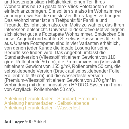
und kostengünstigen Möglichkeit, einen Teil Ihres
Wohnraums neu zu gestalten?
Vlies-Fototapeten
sind
einfach anzubringen. Sie sollten sie also im Wohnzimmer
anbringen, wo Sie die meiste Zeit Ihres Tages verbringen.
Das Wohnzimmer ist ein Treffpunkt für Familie und
Freunde. Es lohnt sich also, ein Motiv zu wählen, das Ihren
Interessen entspricht. Universelle dekorative Motive eignen
sich sicher gut als
Fototapete Wohnzimmer
. Entdecken Sie
unser Angebot und wählen Sie etwas Passendes für sich
aus. Unsere
Fototapeten
sind in vier Varianten erhältlich,
von denen jeder Kunde die ideale Lösung für seine
Bedürfnisse finden wird. Das Angebot umfasst die
Standardversion
(Vliesstoff mit einem Gewicht von 110
g/m², Rollenbreite 50 cm), die
Premiumversion
(Vliesstoff
mit einem Gewicht von 155 g/m², Rollenbreite 50 cm), die
selbstklebende Version
(Druck auf selbstklebender Folie,
Rollenbreite 49 cm) und die
wasserfeste Version
(Premium-Vliesstoff mit einem Gewicht von 170 g/m² in
Verbindung mit dem innovativen HYDRO-System in Form
von Acryllack, Rollenbreite 50 cm).
Anleitung herunterladen - Standard, Premium
Anleitung herunterladen - Selbstklebende
Anleitung herunterladen - Wasserfest
500 Artikel
Auf Lager