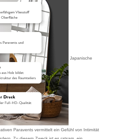
Japanische
iven Paravents vermittelt ein Gefühl von Intimität
ordern. Zu diesem Zweck ist es ratsam, ein