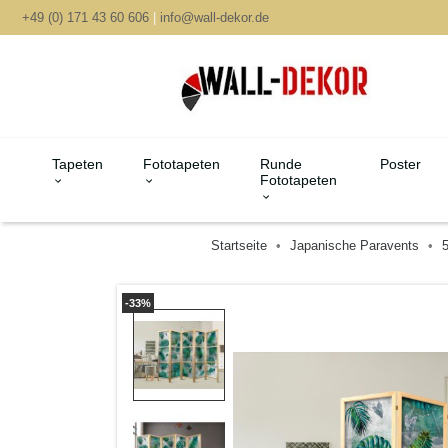
+49 (0) 171 43 60 606
|
info@wall-dekor.de
Tapeten
Fototapeten
Runde
Poster
Fototapeten
Startseite
Japanische Paravents
5
-33%