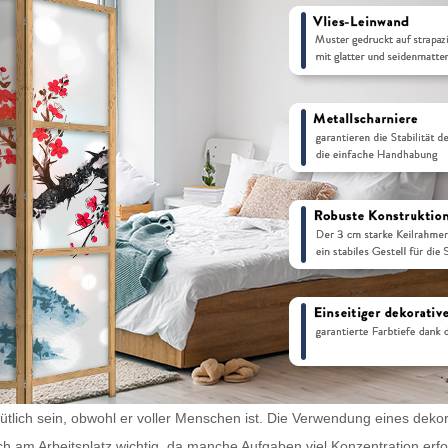
tlich sein, obwohl er voller Menschen ist. Die Verwendung eines dekorat
ch am Arbeitsplatz wichtig, da manche Aufgaben viel Konzentration erf