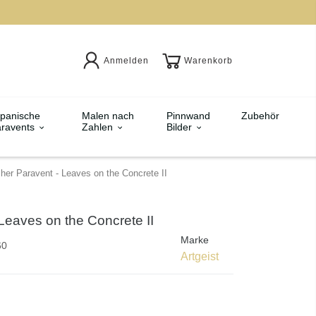
Anmelden
Warenkorb
panische
Malen nach
Pinnwand
Zubehör
ravents
Zahlen
Bilder
her Paravent - Leaves on the Concrete II
Leaves on the Concrete II
Marke
60
Artgeist