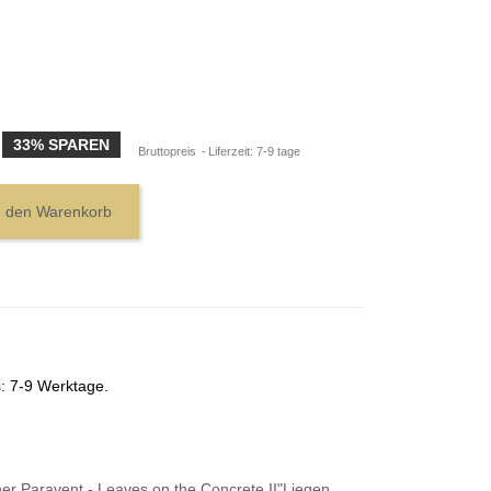
33% SPAREN
Bruttopreis
Liferzeit: 7-9 tage
n den Warenkorb
s: 7-9 Werktage.
er Paravent - Leaves on the Concrete II"Liegen