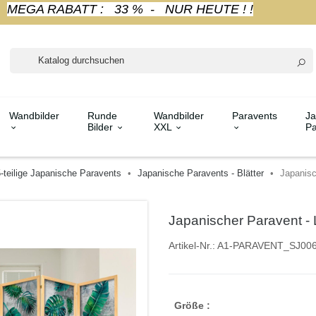
MEGA RABATT : 33 % - NUR HEUTE ! !
Wandbilder
Runde
Wandbilder
Paravents
Ja
Bilder
XXL
Pa
-teilige Japanische Paravents
Japanische Paravents - Blätter
Japanisc
Japanischer Paravent - 
Artikel-Nr.:
A1-PARAVENT_SJ00
Größe :