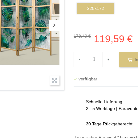
225x172
119,59 €
178,49 €
I
-
+
✓
verfügbar
Schnelle Lieferung
2 - 5 Werktage | Paravent
30 Tage Rückgaberecht.
Japanischer Paravent "Japanisch