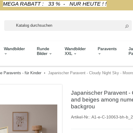
MEGA RABATT : 33 % - NUR HEUTE ! !
Wandbilder
Runde
Wandbilder
Paravents
Ja
Bilder
XXL
Pa
e Paravents - für Kinder
Japanischer Paravent - Cloudy Night Sky - Moon
Japanischer Paravent - 
and beiges among numer
backgrou
Artikel-Nr.:
A1-e-C-10063-bh-b_2