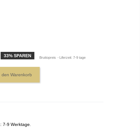
33% SPAREN
Bruttopreis
Liferzeit: 7-9 tage
n den Warenkorb
s: 7-9 Werktage.