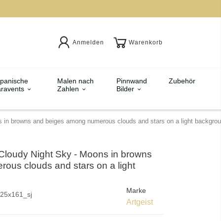
Anmelden
Warenkorb
panische
Malen nach
Pinnwand
Zubehör
ravents
Zahlen
Bilder
s in browns and beiges among numerous clouds and stars on a light backgrou
Cloudy Night Sky - Moons in browns
ous clouds and stars on a light
Marke
25x161_sj
Artgeist