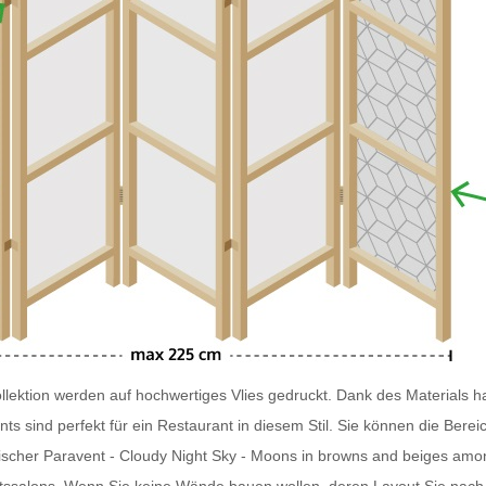
lektion werden auf hochwertiges Vlies gedruckt. Dank des Materials ha
nts
sind perfekt für ein Restaurant in diesem Stil. Sie können die Ber
scher Paravent - Cloudy Night Sky - Moons in browns and beiges amon
itssalons. Wenn Sie keine Wände bauen wollen, deren Layout Sie nach e