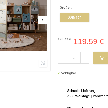
Größe :
225x172
119,59 €
178,49 €
I
-
+
✓
verfügbar
Schnelle Lieferung
2 - 5 Werktage | Paravent
30 Tage Rückgaberecht.