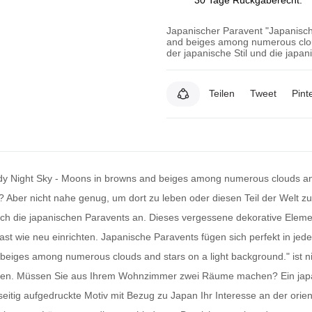
Japanischer Paravent "Japanisch
and beiges among numerous clou
der japanische Stil und die japa
Teilen
Tweet
Pint
dy Night Sky - Moons in browns and beiges among numerous clouds and
n? Aber nicht nahe genug, um dort zu leben oder diesen Teil der Welt 
ch die
japanischen Paravents
an. Dieses vergessene dekorative Elemen
ast wie neu einrichten.
Japanische Paravents
fügen sich perfekt in jede
beiges among numerous clouds and stars on a light background." ist ni
 sorgen. Müssen Sie aus Ihrem Wohnzimmer zwei Räume machen? Ein
jap
eitig aufgedruckte Motiv mit Bezug zu Japan Ihr Interesse an der orien