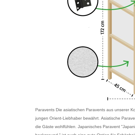
Paravents
Die asiatischen Paravents
aus unserer Kol
jungen Orient-Liebhaber bewährt.
Asiatische Parave
die Gäste wohlfühlen.
Japanisches Paravent
"Japani
background." ist auch eine gute Option für Schönhe