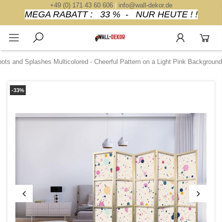
+49 (0) 171 43 60 606
|
info@wall-dekor.de
MEGA RABATT : 33 % - NUR HEUTE ! !
pots and Splashes Multicolored - Cheerful Pattern on a Light Pink Background
-33%