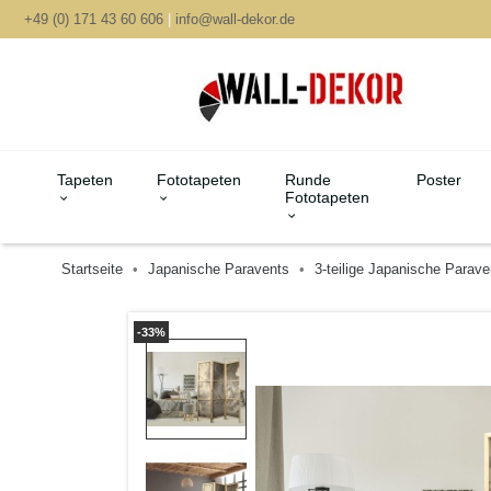
+49 (0) 171 43 60 606
|
info@wall-dekor.de
Tapeten
Fototapeten
Runde
Poster
Fototapeten
Startseite
Japanische Paravents
3-teilige Japanische Parave
-33%