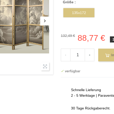
Größe :
135x172
88,77 €
132,49 €
I
-
+
✓
verfügbar
Schnelle Lieferung
2 - 5 Werktage | Paravent
30 Tage Rückgaberecht.