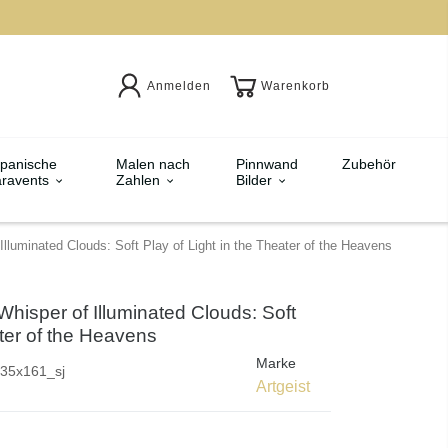
Anmelden
Warenkorb
panische
Malen nach
Pinnwand
Zubehör
ravents
Zahlen
Bilder
Illuminated Clouds: Soft Play of Light in the Theater of the Heavens
hisper of Illuminated Clouds: Soft
ater of the Heavens
Marke
35x161_sj
Artgeist