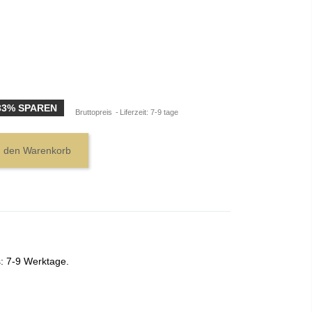
33% SPAREN
Bruttopreis
Liferzeit: 7-9 tage
n den Warenkorb
s: 7-9 Werktage.