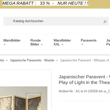
MEGA RABATT : 33 % - NUR HEUTE ! !
Wandbilder
Runde
Wandbilder
Paravents
Ja
Bilder
XXL
Pa
nts
Japanische Paravents - Muster
Japanischer Paravent - Whisper of 
Japanischer Paravent - W
Play of Light in the The
Artikel-Nr.:
A1-b-H-10058-bh-a_1