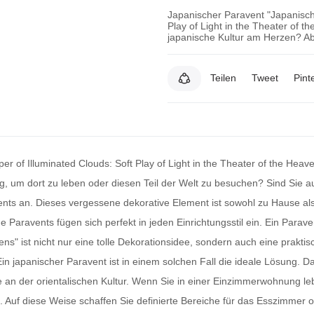
Japanischer Paravent "Japanische
Play of Light in the Theater of t
japanische Kultur am Herzen? Ab
Teilen
Tweet
Pint
r of Illuminated Clouds: Soft Play of Light in the Theater of the Heave
, um dort zu leben oder diesen Teil der Welt zu besuchen? Sind Sie 
ents
an. Dieses vergessene dekorative Element ist sowohl zu Hause als
e Paravents
fügen sich perfekt in jeden Einrichtungsstil ein. Ein
Parave
vens" ist nicht nur eine tolle Dekorationsidee, sondern auch eine prakt
Ein
japanischer Paravent
ist in einem solchen Fall die ideale Lösung. Da
e an der orientalischen Kultur. Wenn Sie in einer Einzimmerwohnung le
. Auf diese Weise schaffen Sie definierte Bereiche für das Esszimmer