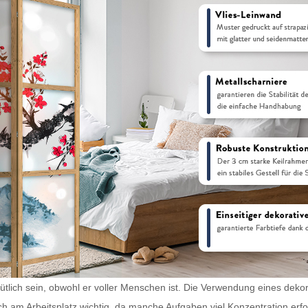
tlich sein, obwohl er voller Menschen ist. Die Verwendung eines dekorat
ch am Arbeitsplatz wichtig, da manche Aufgaben viel Konzentration erf