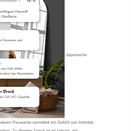
Japanische
iven Paravents vermittelt ein Gefühl von Intimität
ordern. Zu diesem Zweck ist es ratsam, ein