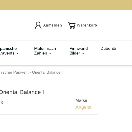
Anmelden
Warenkorb
panische
Malen nach
Pinnwand
Zubehör
ravents
Zahlen
Bilder
nischer Paravent - Oriental Balance I
Oriental Balance I
Marke
73
Artgeist