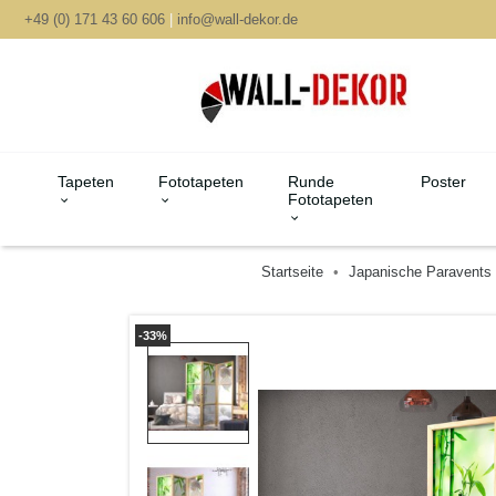
+49 (0) 171 43 60 606
|
info@wall-dekor.de
Tapeten
Fototapeten
Runde
Poster
Fototapeten
Startseite
Japanische Paravents
-33%