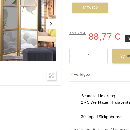
135x172
88,77 €
132,49 €
I
-
+
✓
verfügbar
Schnelle Lieferung
2 - 5 Werktage | Paravent
30 Tage Rückgaberecht.
Japanischer Paravent "Japanisch