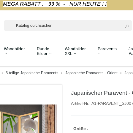
MEGA RABATT : 33 % - NUR HEUTE ! !
Wandbilder
Runde
Wandbilder
Paravents
Ja
Bilder
XXL
Pa
3-teilige Japanische Paravents
Japanische Paravents - Orient
Japa
Japanischer Paravent - 
Artikel-Nr.:
A1-PARAVENT_SJ00
Größe :