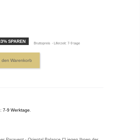
33% SPAREN
Bruttopreis
Liferzeit: 7-9 tage
n den Warenkorb
s: 7-9 Werktage.
er Paravent - Oriental Balance I"Liegen Ihnen der