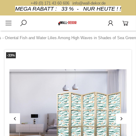
+49 (0) 171 43 60 606
|
info@wall-dekor.de
MEGA RABATT : 33 % - NUR HEUTE ! !
 - Oriental Fish and Water Lilies Among High Waves in Shades of Sea Green
-33%