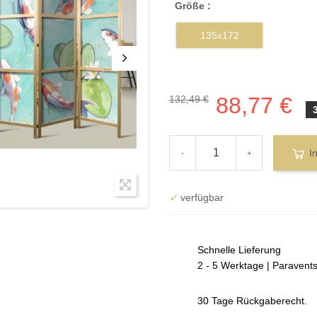
Größe :
135x172
88,77 €
132,49 €
I
-
+
✓
verfügbar
Schnelle Lieferung
2 - 5 Werktage | Paravent
30 Tage Rückgaberecht.