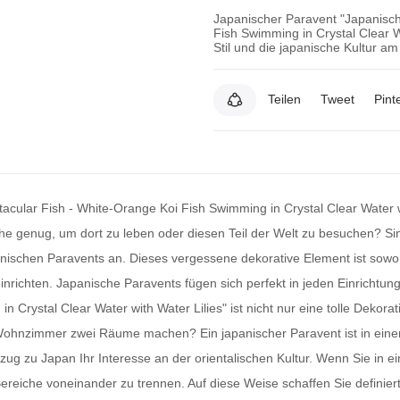
Japanischer Paravent "Japanisch
Fish Swimming in Crystal Clear W
Stil und die japanische Kultur a
Teilen
Tweet
Pint
cular Fish - White-Orange Koi Fish Swimming in Crystal Clear Water wi
ahe genug, um dort zu leben oder diesen Teil der Welt zu besuchen? S
nischen Paravents
an. Dieses vergessene dekorative Element ist sowoh
inrichten.
Japanische Paravents
fügen sich perfekt in jeden Einrichtung
 Crystal Clear Water with Water Lilies" ist nicht nur eine tolle Dekora
em Wohnzimmer zwei Räume machen? Ein
japanischer Paravent
ist in ein
Bezug zu Japan Ihr Interesse an der orientalischen Kultur. Wenn Sie in
reiche voneinander zu trennen. Auf diese Weise schaffen Sie definier