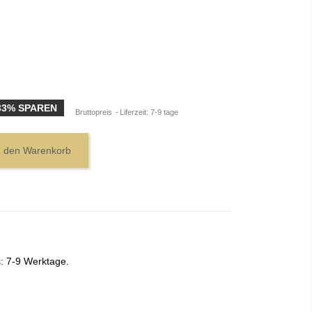
33% SPAREN
Bruttopreis
Liferzeit: 7-9 tage
n den Warenkorb
s: 7-9 Werktage.