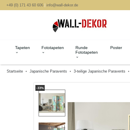
+49 (0) 171 43 60 606
|
info@wall-dekor.de
Tapeten
Fototapeten
Runde
Poster
Fototapeten
Startseite
Japanische Paravents
3-teilige Japanische Paravents
-33%