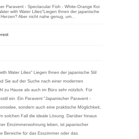
er Paravent - Spectacular Fish - White-Orange Koi
ater with Water Lilies"Liegen Ihnen der japanische
m Herzen? Aber nicht nahe genug, um...
erest
th Water Lilies" Liegen Ihnen der japanische Stil
ind Sie auf der Suche nach einer modernen
l zu Hause als auch im Büro sehr nützlich. Für
sstil ein. Ein
Paravent
"Japanischer Paravent -
tionsidee, sondern auch eine praktische Möglichkeit,
em solchen Fall die ideale Lösung. Darüber hinaus
 einer Einzimmerwohnung leben, ist
japanischer
te Bereiche für das Esszimmer oder das