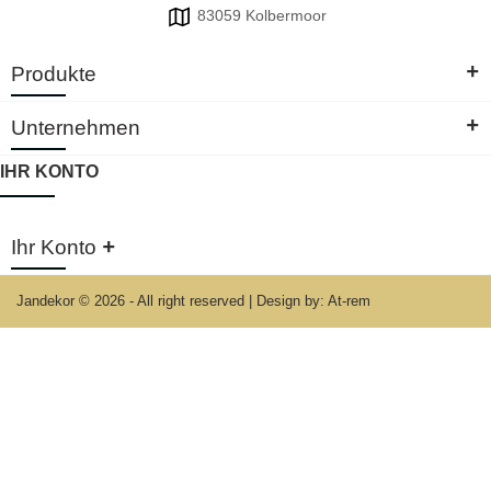
83059 Kolbermoor
+
Produkte
+
Unternehmen
IHR KONTO
+
Ihr Konto
Jandekor © 2026 - All right reserved
|
Design by: At-rem