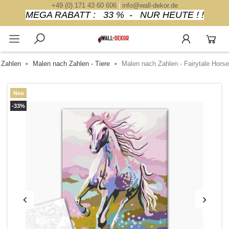
+49 (0) 171 43 60 606
|
info@wall-dekor.de
MEGA RABATT : 33 % - NUR HEUTE ! !
 Zahlen
Malen nach Zahlen - Tiere
Malen nach Zahlen - Fairytale Horse
Neu
-33%