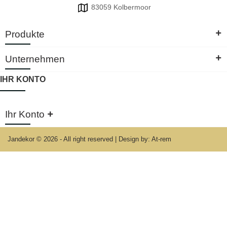
83059 Kolbermoor
+
Produkte
+
Unternehmen
IHR KONTO
+
Ihr Konto
Jandekor © 2026 - All right reserved
|
Design by: At-rem