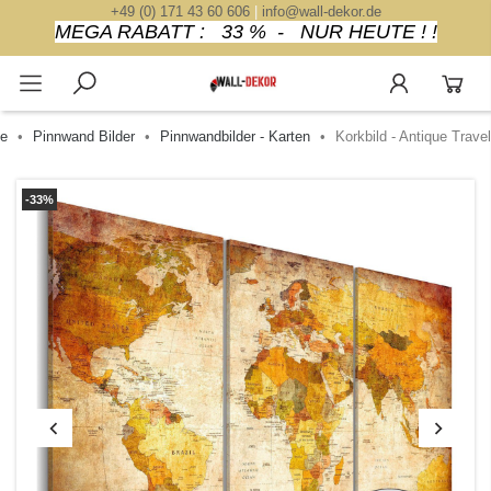
+49 (0) 171 43 60 606
|
info@wall-dekor.de
MEGA RABATT : 33 % - NUR HEUTE ! !
te
Pinnwand Bilder
Pinnwandbilder - Karten
Korkbild - Antique Travel
-33%