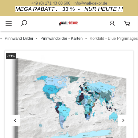
+49 (0) 171 43 60 606
|
info@wall-dekor.de
MEGA RABATT : 33 % - NUR HEUTE ! !
Pinnwand Bilder
Pinnwandbilder - Karten
Korkbild - Blue Pilgrimages
-33%