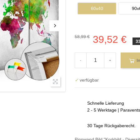
60x40
90x
39,52 €
58,99 €
3
I
-
+
✓
verfügbar
Schnelle Lieferung
2 - 5 Werktage | Paravent
30 Tage Rückgaberecht.
Pinnwand Bild "Korkbild - Diversi