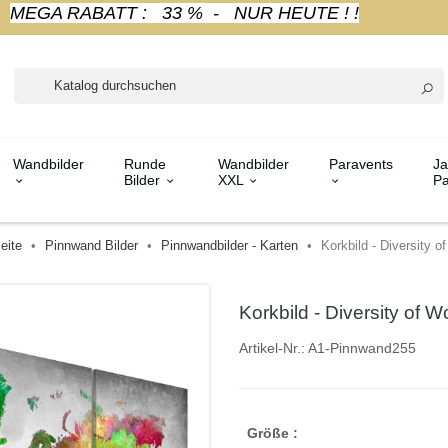
MEGA RABATT : 33 % - NUR HEUTE ! !
Wandbilder
Runde
Wandbilder
Paravents
Ja
Bilder
XXL
Pa
eite
Pinnwand Bilder
Pinnwandbilder - Karten
Korkbild - Diversity o
Korkbild - Diversity of W
Artikel-Nr.:
A1-Pinnwand255
Größe :