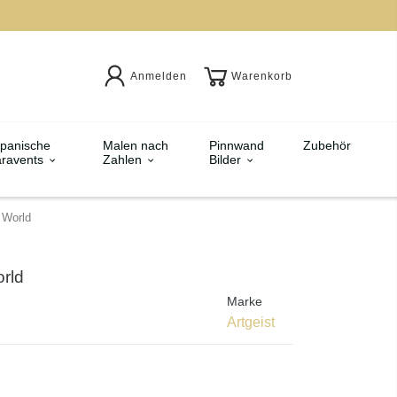
Anmelden
Warenkorb
panische
Malen nach
Pinnwand
Zubehör
ravents
Zahlen
Bilder
f World
orld
Marke
Artgeist