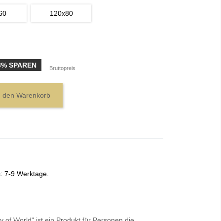
60
120x80
3% SPAREN
Bruttopreis
n den Warenkorb
s: 7-9 Werktage.
ty of World" ist ein Produkt für Personen die