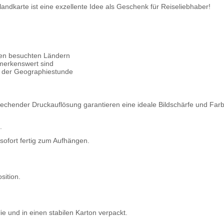
landkarte
ist eine exzellente Idee als Geschenk für Reiseliebhaber!
den besuchten Ländern
emerkenswert sind
m der Geographiestunde
rechender Druckauflösung garantieren eine ideale Bildschärfe und Farbt
.
 sofort fertig zum Aufhängen.
sition.
ie und in einen stabilen Karton verpackt.