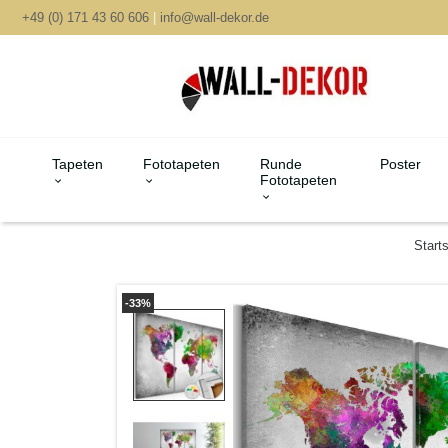
+49 (0) 171 43 60 606
|
info@wall-dekor.de
Tapeten
Fototapeten
Runde
Poster
Fototapeten
Starts
-33%