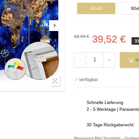
60x40
90x
39,52 €
58,99 €
3
I
-
+
✓
verfügbar
Schnelle Lieferung
2 - 5 Werktage | Paravent
30 Tage Rückgaberecht.
Pinnwand Bild "Korkbild - Golden