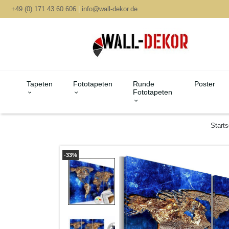
+49 (0) 171 43 60 606
|
info@wall-dekor.de
Tapeten
Fototapeten
Runde
Poster
Fototapeten
Starts
-33%