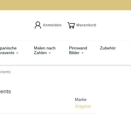
Anmelden
Warenkorb
panische
Malen nach
Pinnwand
Zubehör
ravents
Zahlen
Bilder
tinents
nents
Marke
Artgeist