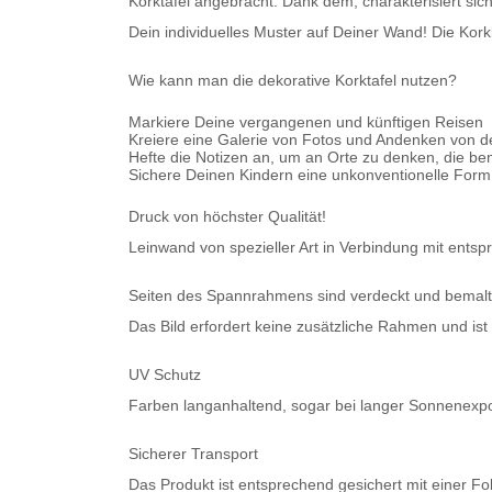
Korktafel angebracht. Dank dem, charakterisiert sic
Dein individuelles Muster auf Deiner Wand!
Die Kork
Wie kann man die dekorative Korktafel nutzen?
Markiere Deine vergangenen und künftigen Reisen
Kreiere eine Galerie von Fotos und Andenken von 
Hefte die Notizen an, um an Orte zu denken, die b
Sichere Deinen Kindern eine unkonventionelle For
Druck von höchster Qualität!
Leinwand von spezieller Art in Verbindung mit entsp
Seiten des Spannrahmens sind verdeckt und bemalt
Das Bild erfordert keine zusätzliche Rahmen und ist
UV Schutz
Farben langanhaltend, sogar bei langer Sonnenexpo
Sicherer Transport
Das Produkt ist entsprechend gesichert mit einer Fol