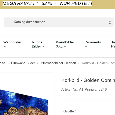
MEGA RABATT : 33 % - NUR HEUTE ! !
Wandbilder
Runde
Wandbilder
Paravents
Ja
Bilder
XXL
Pa
eite
Pinnwand Bilder
Pinnwandbilder - Karten
Korkbild - Golden Con
Korkbild - Golden Conti
Artikel-Nr.:
A1-Pinnwand246
Größe :