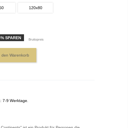
60
120x80
3% SPAREN
Bruttopreis
n den Warenkorb
s: 7-9 Werktage.
 Continents" ist ein Produkt für Personen die