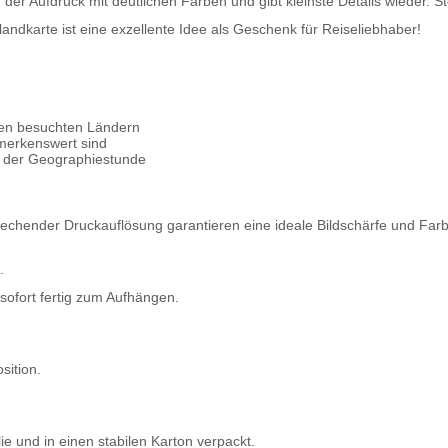
h der Aufdruck mit deutlichen Farben und gibt kleinste Details wieder.
landkarte
ist eine exzellente Idee als Geschenk für Reiseliebhaber!
den besuchten Ländern
emerkenswert sind
m der Geographiestunde
rechender Druckauflösung garantieren eine ideale Bildschärfe und Farbt
.
 sofort fertig zum Aufhängen.
sition.
ie und in einen stabilen Karton verpackt.