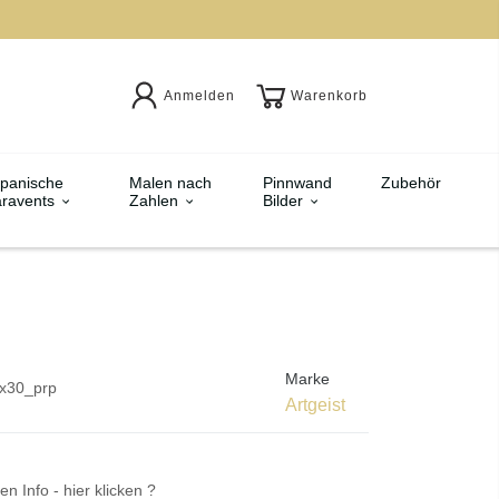
Anmelden
Warenkorb
panische
Malen nach
Pinnwand
Zubehör
ravents
Zahlen
Bilder
Marke
x30_prp
Artgeist
en Info - hier klicken ?