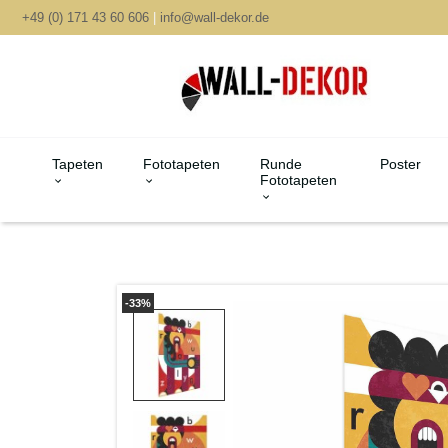
+49 (0) 171 43 60 606
|
info@wall-dekor.de
Tapeten
Fototapeten
Runde
Poster
Fototapeten
-33%