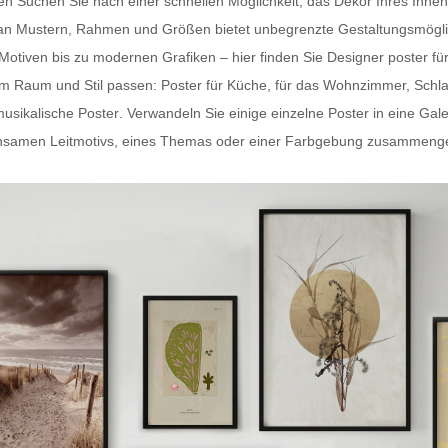
ten Suchen Sie nach einer schnellen Möglichkeit, das Dekor Ihres In
hl an Mustern, Rahmen und Größen bietet unbegrenzte Gestaltungsmögli
-Motiven bis zu modernen Grafiken – hier finden Sie
Designer poster fü
dem Raum und Stil passen:
Poster für Küche
, für das Wohnzimmer, Schl
usikalische Poster
. Verwandeln Sie einige einzelne Poster in eine Gal
samen Leitmotivs, eines Themas oder einer Farbgebung zusammengestel