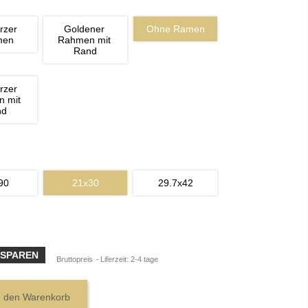
rzer 
Goldener 
Ohne Ramen
men
Rahmen mit 
Rand
rzer 
 mit 
nd
90
21x30
29.7x42
 SPAREN
Bruttopreis
Liferzeit: 2-4 tage
n den Warenkorb