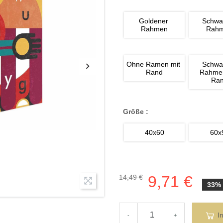
Goldener 
Schwa
Rahmen
Rah
Ohne Ramen mit 
Schwa
Rand
Rahmen
Ra
Größe :
40x60
60x
9,71 €
14,49 €
33%
I
-
+