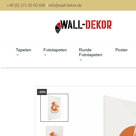
+49 (0) 171 43 60 606
|
info@wall-dekor.de
Tapeten
Fototapeten
Runde
Poster
Fototapeten
-33%