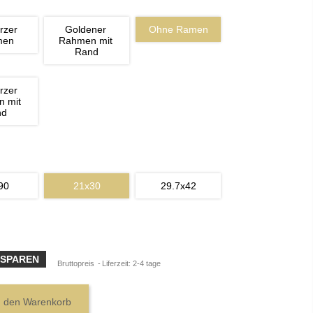
rzer 
Goldener 
Ohne Ramen
men
Rahmen mit 
Rand
rzer 
 mit 
nd
90
21x30
29.7x42
 SPAREN
Bruttopreis
Liferzeit: 2-4 tage
n den Warenkorb