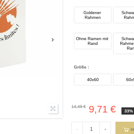
Goldener 
Schwa
Rahmen
Rah
Ohne Ramen mit 
Schwa
Rand
Rahmen
Ra
Größe :
40x60
60x
9,71 €
14,49 €
33%
I
-
+