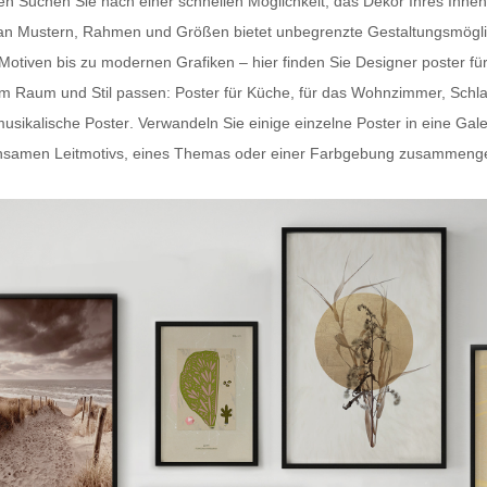
ten Suchen Sie nach einer schnellen Möglichkeit, das Dekor Ihres In
hl an Mustern, Rahmen und Größen bietet unbegrenzte Gestaltungsmögli
-Motiven bis zu modernen Grafiken – hier finden Sie
Designer poster fü
dem Raum und Stil passen:
Poster für Küche
, für das Wohnzimmer, Schl
usikalische Poster
. Verwandeln Sie einige einzelne Poster in eine Gal
samen Leitmotivs, eines Themas oder einer Farbgebung zusammengestel