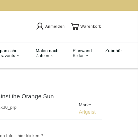
Anmelden
Warenkorb
panische
Malen nach
Pinnwand
Zubehör
ravents
Zahlen
Bilder
ainst the Orange Sun
Marke
1x30_prp
Artgeist
en Info - hier klicken ?