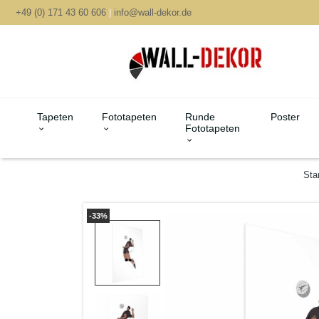
+49 (0) 171 43 60 606
|
info@wall-dekor.de
Tapeten
Fototapeten
Runde
Poster
Fototapeten
Sta
-33%