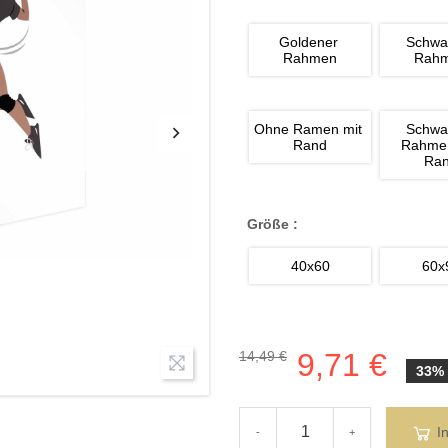
Goldener 
Schwa
Rahmen
Rah
Ohne Ramen mit 
Schwa
Rand
Rahmen
Ra
Größe :
40x60
60x
9,71 €
14,49 €
33%
I
-
+