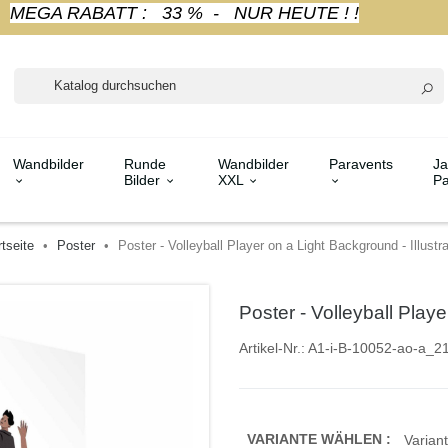
MEGA RABATT : 33 % - NUR HEUTE ! !
Wandbilder
Runde
Wandbilder
Paravents
Ja
Bilder
XXL
Pa
rtseite
Poster
Poster - Volleyball Player on a Light Background - Illustra
Poster - Volleyball Playe
Artikel-Nr.:
A1-i-B-10052-ao-a_2
VARIANTE WÄHLEN :
Variant