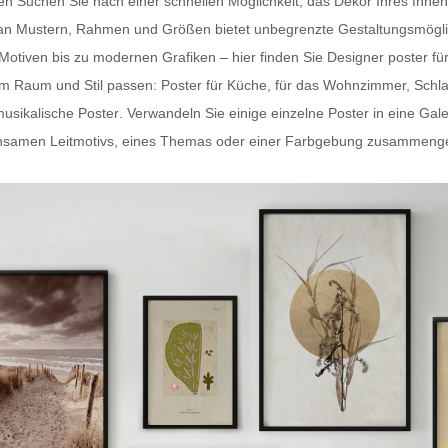
ten Suchen Sie nach einer schnellen Möglichkeit, das Dekor Ihres In
hl an Mustern, Rahmen und Größen bietet unbegrenzte Gestaltungsmögli
-Motiven bis zu modernen Grafiken – hier finden Sie
Designer poster fü
dem Raum und Stil passen:
Poster für Küche
, für das Wohnzimmer, Schl
usikalische Poster
. Verwandeln Sie einige einzelne Poster in eine Gal
samen Leitmotivs, eines Themas oder einer Farbgebung zusammengestel