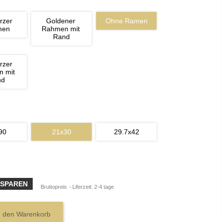
rzer 
Goldener 
Ohne Ramen
men
Rahmen mit 
Rand
rzer 
 mit 
nd
90
21x30
29.7x42
 SPAREN
Bruttopreis
Liferzeit: 2-4 tage
n den Warenkorb