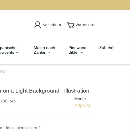
Anmelden
Warenkorb
panische
Malen nach
Pinnwand
Zubehör
ravents
Zahlen
Bilder
tion
r on a Light Background - Illustration
Marke
1x30_prp
Artgeist
en Info - hier klicken ?