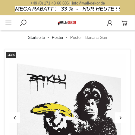
+49 (0) 171 43 60 606
|
info@wall-dekor.de
MEGA RABATT : 33 % - NUR HEUTE ! !
Startseite
Poster
Poster - Banana Gun
-33%