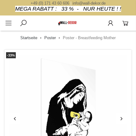
+49 (0) 171 43 60 606
|
info@wall-dekor.de
MEGA RABATT : 33 % - NUR HEUTE ! !
Startseite
Poster
Poster - Breastfeeding Mother
-33%