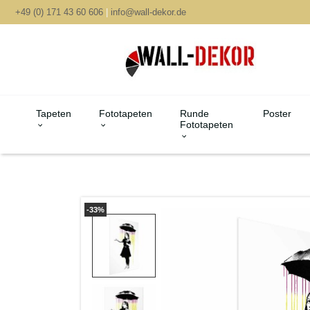
+49 (0) 171 43 60 606
|
info@wall-dekor.de
Tapeten
Fototapeten
Runde
Poster
Fototapeten
-33%