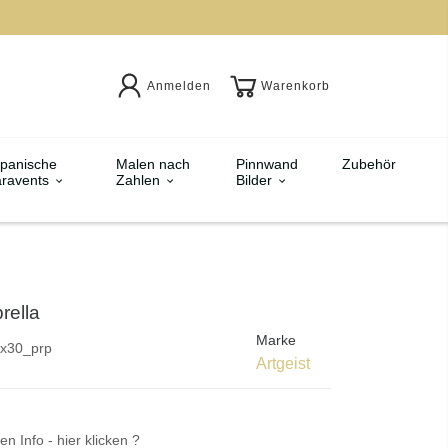
Anmelden
Warenkorb
panische
Malen nach
Pinnwand
Zubehör
ravents
Zahlen
Bilder
rella
Marke
x30_prp
Artgeist
en Info - hier klicken ?