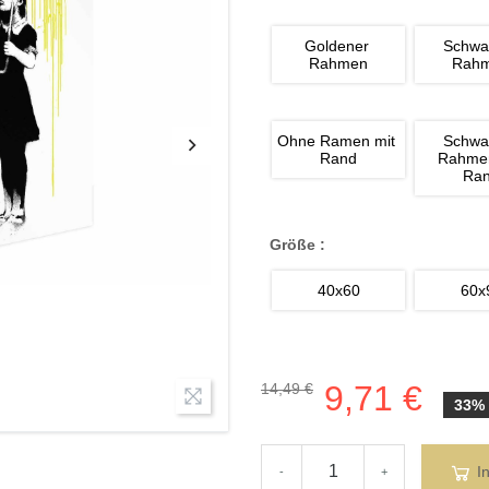
Goldener 
Schwa
Rahmen
Rah
Ohne Ramen mit 
Schwa
Rand
Rahmen
Ra
Größe :
40x60
60x
9,71 €
14,49 €
33%
I
-
+