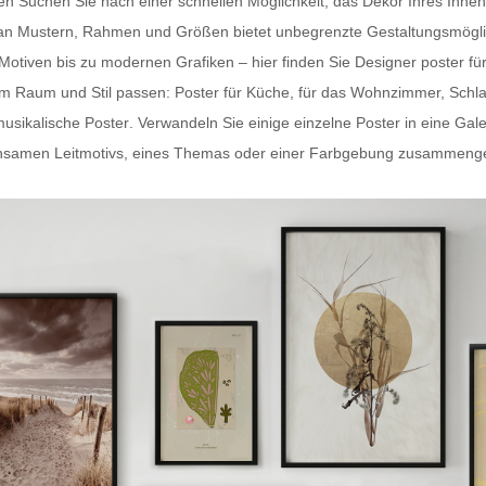
ten Suchen Sie nach einer schnellen Möglichkeit, das Dekor Ihres In
hl an Mustern, Rahmen und Größen bietet unbegrenzte Gestaltungsmögli
-Motiven bis zu modernen Grafiken – hier finden Sie
Designer poster fü
dem Raum und Stil passen:
Poster für Küche
, für das Wohnzimmer, Schl
usikalische Poster
. Verwandeln Sie einige einzelne Poster in eine Gal
samen Leitmotivs, eines Themas oder einer Farbgebung zusammengestel