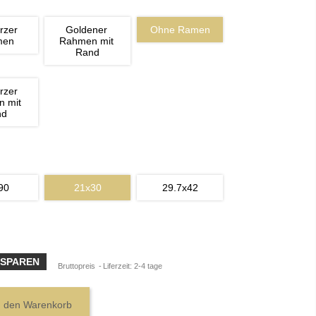
rzer 
Goldener 
Ohne Ramen
men
Rahmen mit 
Rand
rzer 
 mit 
nd
90
21x30
29.7x42
 SPAREN
Bruttopreis
Liferzeit: 2-4 tage
n den Warenkorb