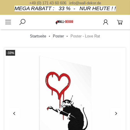
+49 (0) 171 43 60 606
|
info@wall-dekor.de
MEGA RABATT : 33 % - NUR HEUTE ! !
Startseite
Poster
Poster - Love Rat
-33%