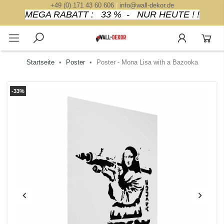
+49 (0) 171 43 60 606
|
info@wall-dekor.de
MEGA RABATT : 33 % - NUR HEUTE ! !
Startseite
Poster
Poster - Mona Lisa with a Bazooka
-33%