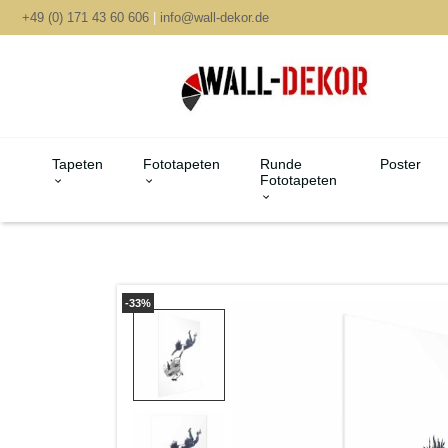
+49 (0) 171 43 60 606
|
info@wall-dekor.de
Tapeten
Fototapeten
Runde
Poster
Fototapeten
-33%