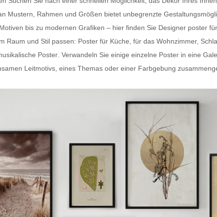
ten Suchen Sie nach einer schnellen Möglichkeit, das Dekor Ihres In
hl an Mustern, Rahmen und Größen bietet unbegrenzte Gestaltungsmögli
-Motiven bis zu modernen Grafiken – hier finden Sie
Designer poster fü
dem Raum und Stil passen:
Poster für Küche
, für das Wohnzimmer, Schl
usikalische Poster
. Verwandeln Sie einige einzelne Poster in eine Gal
samen Leitmotivs, eines Themas oder einer Farbgebung zusammengestel