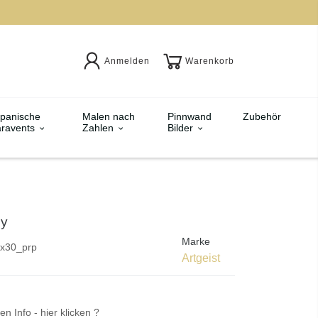
Anmelden
Warenkorb
panische
Malen nach
Pinnwand
Zubehör
ravents
Zahlen
Bilder
zy
Marke
x30_prp
Artgeist
en Info - hier klicken ?