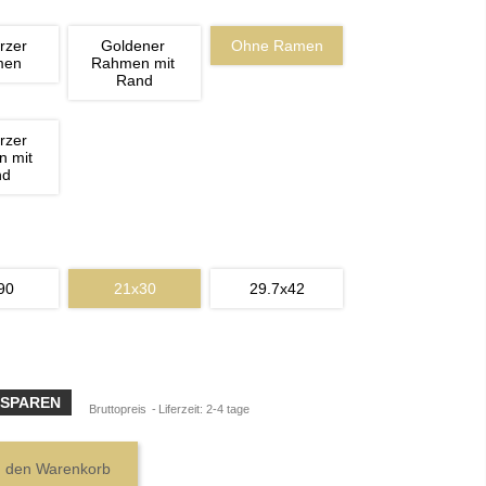
rzer 
Goldener 
Ohne Ramen
men
Rahmen mit 
Rand
rzer 
 mit 
nd
90
21x30
29.7x42
 SPAREN
Bruttopreis
Liferzeit: 2-4 tage
n den Warenkorb