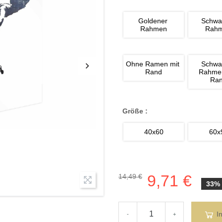
Goldener 
Schwa
Rahmen
Rah
Ohne Ramen mit 
Schwa
Rand
Rahmen
Ra
Größe :
40x60
60x
9,71 €
14,49 €
33%
I
-
+