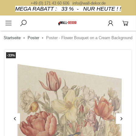
+49 (0) 171 43 60 606
|
info@wall-dekor.de
MEGA RABATT : 33 % - NUR HEUTE ! !
Startseite
Poster
Poster - Flower Bouquet on a Cream Background
-33%