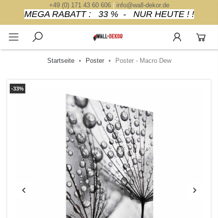
+49 (0) 171 43 60 606
|
info@wall-dekor.de
MEGA RABATT : 33 % - NUR HEUTE ! !
Startseite
Poster
Poster - Macro Dew
-33%