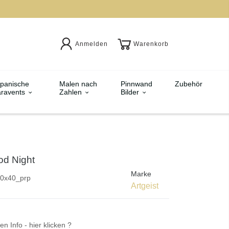
Anmelden
Warenkorb
panische
Malen nach
Pinnwand
Zubehör
ravents
Zahlen
Bilder
od Night
Marke
0x40_prp
Artgeist
en Info - hier klicken ?