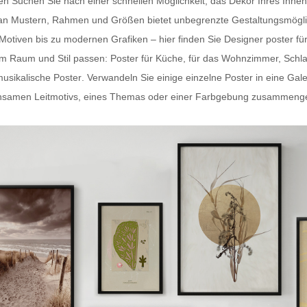
ten Suchen Sie nach einer schnellen Möglichkeit, das Dekor Ihres In
hl an Mustern, Rahmen und Größen bietet unbegrenzte Gestaltungsmögli
-Motiven bis zu modernen Grafiken – hier finden Sie
Designer poster fü
dem Raum und Stil passen:
Poster für Küche
, für das Wohnzimmer, Schl
usikalische Poster
. Verwandeln Sie einige einzelne Poster in eine Gal
samen Leitmotivs, eines Themas oder einer Farbgebung zusammengestel