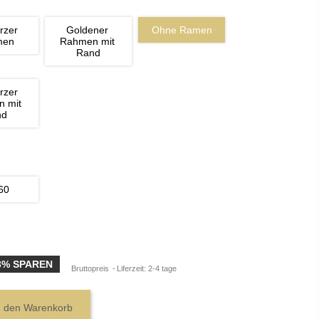
rzer 
Goldener 
Ohne Ramen
men
Rahmen mit 
Rand
rzer 
 mit 
nd
60
3% SPAREN
Bruttopreis
Liferzeit: 2-4 tage
n den Warenkorb