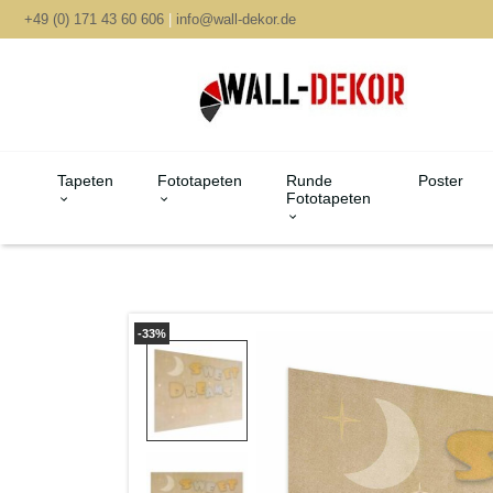
+49 (0) 171 43 60 606
|
info@wall-dekor.de
Tapeten
Fototapeten
Runde
Poster
Fototapeten
-33%