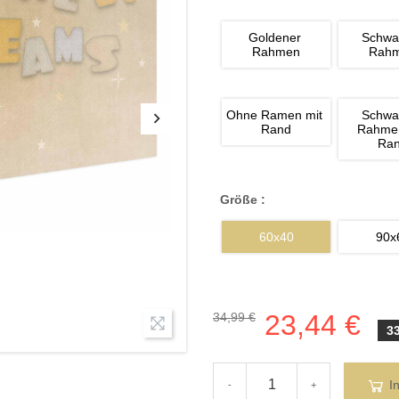
Goldener 
Schwa
Rahmen
Rah
Ohne Ramen mit 
Schwa
Rand
Rahmen
Ra
Größe :
60x40
90x
23,44 €
34,99 €
3
I
-
+