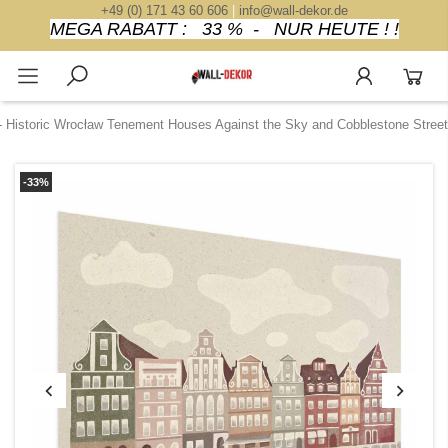
+49 (0) 171 43 60 606
|
info@wall-dekor.de
MEGA RABATT : 33 % - NUR HEUTE ! !
 - Historic Wrocław Tenement Houses Against the Sky and Cobblestone Street
-33%