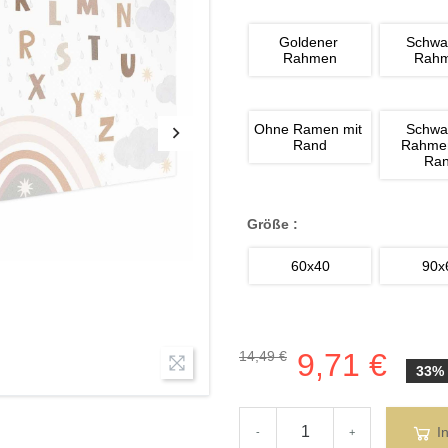
Goldener 
Schwa
Rahmen
Rah
Ohne Ramen mit 
Schwa
Rand
Rahmen
Ra
Größe :
60x40
90x
9,71 €
14,49 €
33%
I
-
+