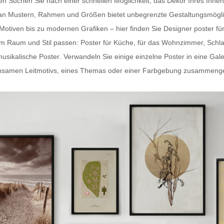
ten Suchen Sie nach einer schnellen Möglichkeit, das Dekor Ihres In
hl an Mustern, Rahmen und Größen bietet unbegrenzte Gestaltungsmögli
-Motiven bis zu modernen Grafiken – hier finden Sie
Designer poster fü
dem Raum und Stil passen:
Poster für Küche
, für das Wohnzimmer, Schl
usikalische Poster
. Verwandeln Sie einige einzelne Poster in eine Gal
samen Leitmotivs, eines Themas oder einer Farbgebung zusammengestel