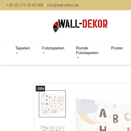
+49 (0) 171 43 60 606
|
info@wall-dekor.de
Tapeten
Fototapeten
Runde
Poster
Fototapeten
-33%