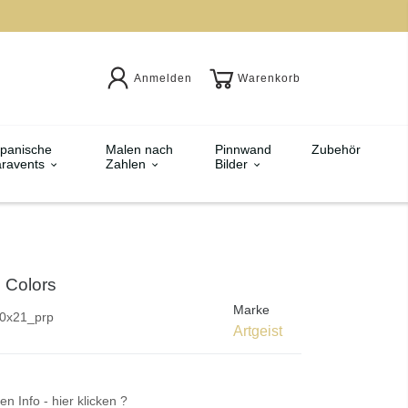
Anmelden
Warenkorb
panische
Malen nach
Pinnwand
Zubehör
ravents
Zahlen
Bilder
d Colors
Marke
0x21_prp
Artgeist
en Info - hier klicken ?