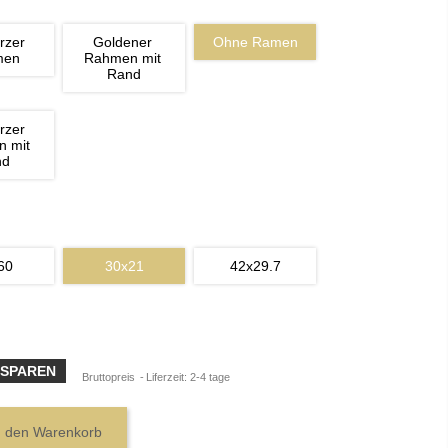
rzer 
Goldener 
Ohne Ramen
men
Rahmen mit 
Rand
rzer 
 mit 
nd
60
30x21
42x29.7
 SPAREN
Bruttopreis
Liferzeit: 2-4 tage
n den Warenkorb