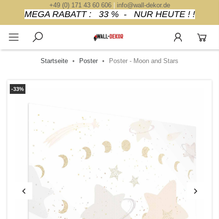
+49 (0) 171 43 60 606
|
info@wall-dekor.de
MEGA RABATT : 33 % - NUR HEUTE ! !
Startseite
Poster
Poster - Moon and Stars
-33%