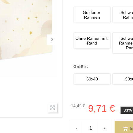
Goldener 
Schwa
Rahmen
Rah
Ohne Ramen mit 
Schwa
Rand
Rahmen
Ra
Größe :
60x40
90x
9,71 €
14,49 €
33%
I
-
+