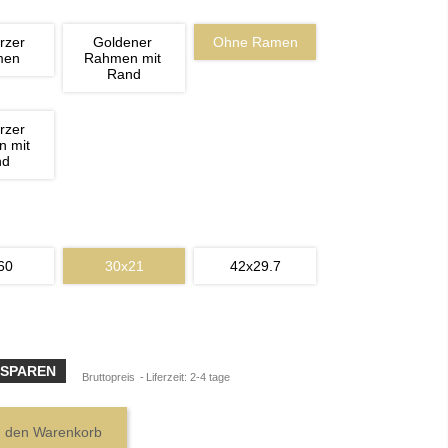
rzer 
Goldener 
Ohne Ramen
men
Rahmen mit 
Rand
rzer 
 mit 
nd
60
30x21
42x29.7
 SPAREN
Bruttopreis
Liferzeit: 2-4 tage
n den Warenkorb