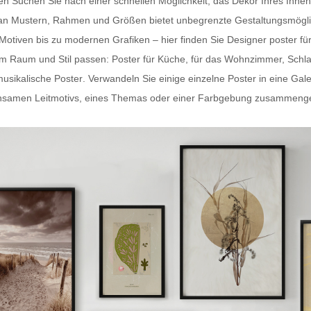
ten Suchen Sie nach einer schnellen Möglichkeit, das Dekor Ihres In
hl an Mustern, Rahmen und Größen bietet unbegrenzte Gestaltungsmögli
-Motiven bis zu modernen Grafiken – hier finden Sie
Designer poster fü
dem Raum und Stil passen:
Poster für Küche
, für das Wohnzimmer, Schl
usikalische Poster
. Verwandeln Sie einige einzelne Poster in eine Gal
samen Leitmotivs, eines Themas oder einer Farbgebung zusammengestel