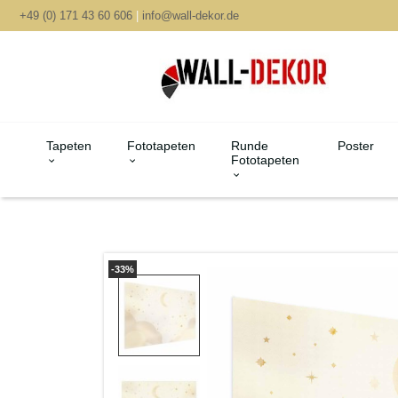
+49 (0) 171 43 60 606
|
info@wall-dekor.de
Tapeten
Fototapeten
Runde
Poster
Fototapeten
-33%