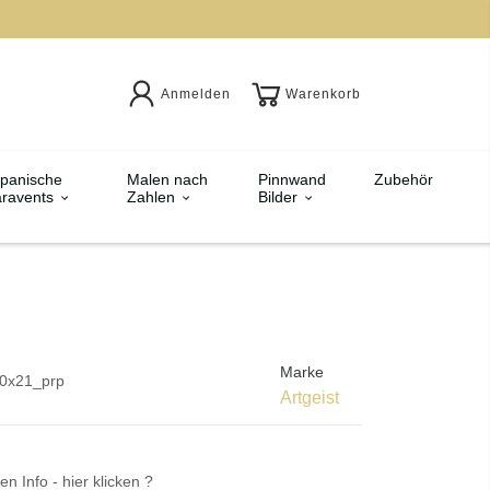
Anmelden
Warenkorb
panische
Malen nach
Pinnwand
Zubehör
ravents
Zahlen
Bilder
Marke
0x21_prp
Artgeist
en Info - hier klicken ?