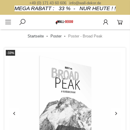
+49 (0) 171 43 60 606
|
info@wall-dekor.de
MEGA RABATT : 33 % - NUR HEUTE ! !
Startseite
Poster
Poster - Broad Peak
-33%