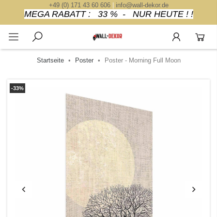
+49 (0) 171 43 60 606
|
info@wall-dekor.de
MEGA RABATT : 33 % - NUR HEUTE ! !
Startseite
Poster
Poster - Morning Full Moon
-33%