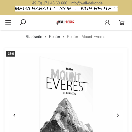
+49 (0) 171 43 60 606
|
info@wall-dekor.de
MEGA RABATT : 33 % - NUR HEUTE ! !
Startseite
Poster
Poster - Mount Everest
-33%