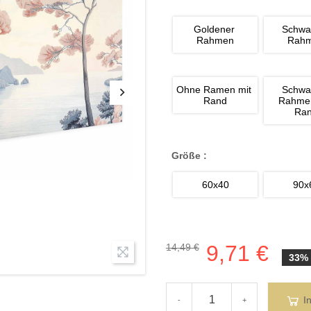
Goldener 
Schwa
Rahmen
Rah
Ohne Ramen mit 
Schwa
Rand
Rahmen
Ra
Größe :
60x40
90x
9,71 €
14,49 €
33%
I
-
+