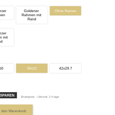
rzer 
Goldener 
Ohne Ramen
men
Rahmen mit 
Rand
rzer 
 mit 
nd
60
30x21
42x29.7
 SPAREN
Bruttopreis
Liferzeit: 2-4 tage
n den Warenkorb