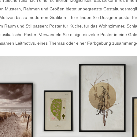
ten Suchen Sie nach einer schnellen Möglichkeit, das Dekor Ihres In
hl an Mustern, Rahmen und Größen bietet unbegrenzte Gestaltungsmögli
-Motiven bis zu modernen Grafiken – hier finden Sie
Designer poster fü
dem Raum und Stil passen:
Poster für Küche
, für das Wohnzimmer, Schl
usikalische Poster
. Verwandeln Sie einige einzelne Poster in eine Gal
samen Leitmotivs, eines Themas oder einer Farbgebung zusammengestel