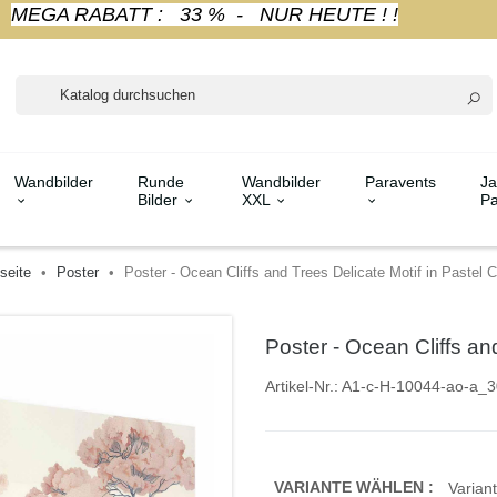
MEGA RABATT : 33 % - NUR HEUTE ! !
Wandbilder
Runde
Wandbilder
Paravents
Ja
Bilder
XXL
Pa
seite
Poster
Poster - Ocean Cliffs and Trees Delicate Motif in Pastel C
Poster - Ocean Cliffs an
Artikel-Nr.:
A1-c-H-10044-ao-a_3
VARIANTE WÄHLEN :
Variant