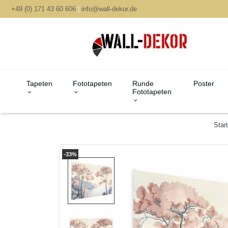
+49 (0) 171 43 60 606
|
info@wall-dekor.de
Tapeten
Fototapeten
Runde
Poster
Fototapeten
Start
-33%