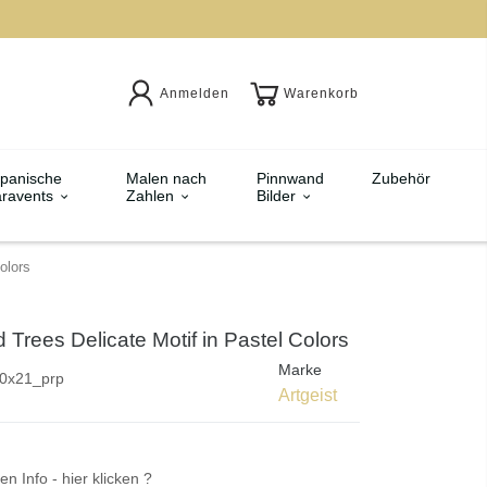
Anmelden
Warenkorb
panische
Malen nach
Pinnwand
Zubehör
ravents
Zahlen
Bilder
olors
d Trees Delicate Motif in Pastel Colors
Marke
0x21_prp
Artgeist
en Info - hier klicken ?