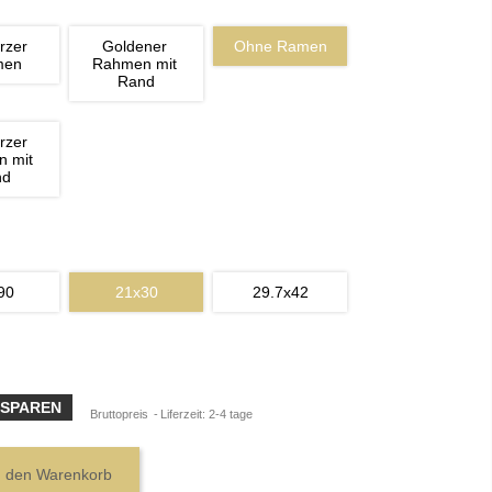
rzer 
Goldener 
Ohne Ramen
men
Rahmen mit 
Rand
rzer 
 mit 
nd
90
21x30
29.7x42
 SPAREN
Bruttopreis
Liferzeit: 2-4 tage
n den Warenkorb