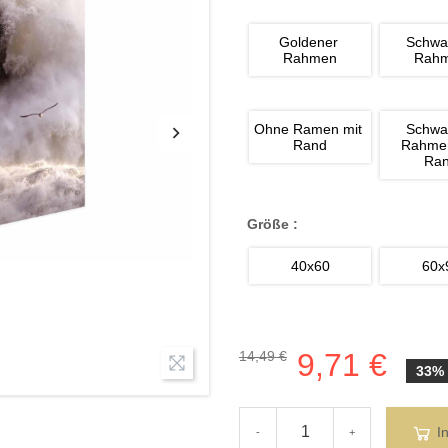
Goldener 
Schwa
Rahmen
Rah
Ohne Ramen mit 
Schwa
Rand
Rahmen
Ra
Größe :
40x60
60x
9,71 €
14,49 €
33%
I
-
+