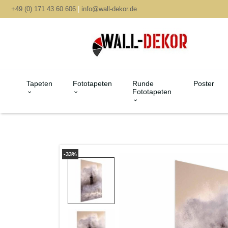
+49 (0) 171 43 60 606
|
info@wall-dekor.de
Tapeten
Fototapeten
Runde
Poster
Fototapeten
-33%