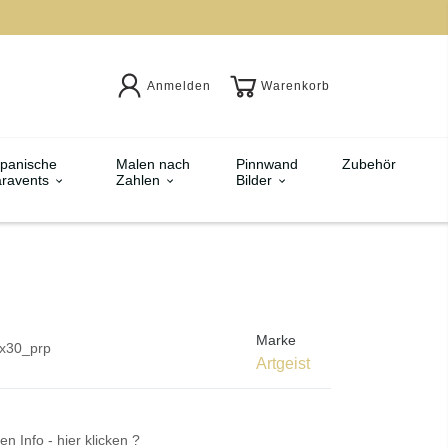
Anmelden
Warenkorb
panische
Malen nach
Pinnwand
Zubehör
ravents
Zahlen
Bilder
Marke
x30_prp
Artgeist
en Info - hier klicken ?