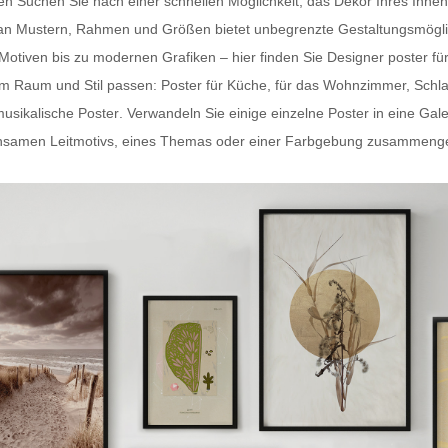
ten Suchen Sie nach einer schnellen Möglichkeit, das Dekor Ihres In
hl an Mustern, Rahmen und Größen bietet unbegrenzte Gestaltungsmögli
-Motiven bis zu modernen Grafiken – hier finden Sie
Designer poster fü
dem Raum und Stil passen:
Poster für Küche
, für das Wohnzimmer, Schl
usikalische Poster
. Verwandeln Sie einige einzelne Poster in eine Gal
samen Leitmotivs, eines Themas oder einer Farbgebung zusammengestel