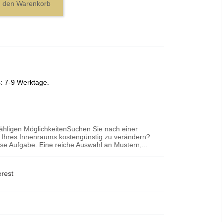
n den Warenkorb
s: 7-9 Werktage.
zähligen MöglichkeitenSuchen Sie nach einer
r Ihres Innenraums kostengünstig zu verändern?
iese Aufgabe. Eine reiche Auswahl an Mustern,...
erest