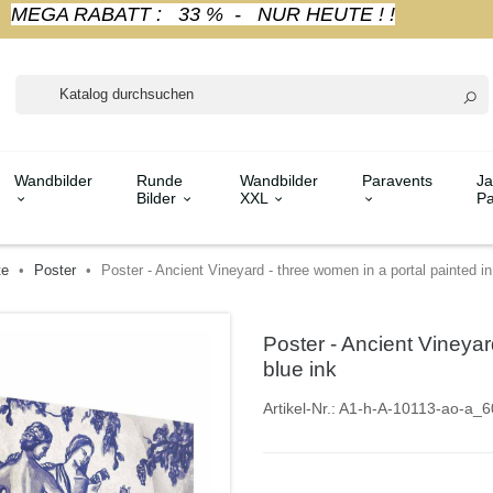
MEGA RABATT : 33 % - NUR HEUTE ! !
Wandbilder
Runde
Wandbilder
Paravents
Ja
Bilder
XXL
Pa
te
Poster
Poster - Ancient Vineyard - three women in a portal painted in
Poster - Ancient Vineyar
blue ink
Artikel-Nr.:
A1-h-A-10113-ao-a_6