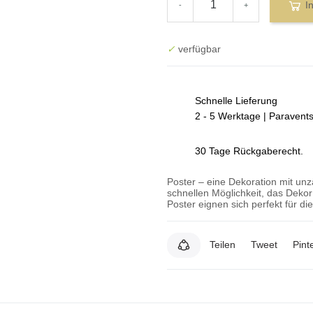
I
-
+
✓
verfügbar
Schnelle Lieferung
2 - 5 Werktage | Paravent
30 Tage Rückgaberecht.
Poster – eine Dekoration mit un
schnellen Möglichkeit, das Deko
Poster eignen sich perfekt für d
Teilen
Tweet
Pint