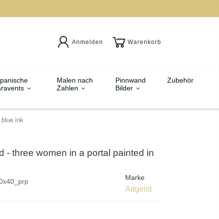
Anmelden
Warenkorb
panische
Malen nach
Pinnwand
Zubehör
ravents
Zahlen
Bilder
 blue ink
d - three women in a portal painted in
Marke
0x40_prp
Artgeist