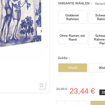
VARIANTE WÄHLEN :
Variant
Goldener 
Schwa
Rahmen
Rah
Ohne Ramen mit 
Schwa
Rand
Rahmen
Ra
Größe :
60x40
90x
23,44 €
34,99 €
3