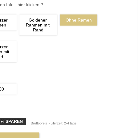
en Info - hier klicken ?
rzer 
Goldener 
Ohne Ramen
men
Rahmen mit 
Rand
rzer 
 mit 
nd
60
3% SPAREN
Bruttopreis
Liferzeit: 2-4 tage