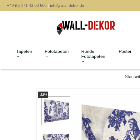
+49 (0) 171 43 60 606
|
info@wall-dekor.de
Tapeten
Fototapeten
Runde
Poster
Fototapeten
Startsei
-33%