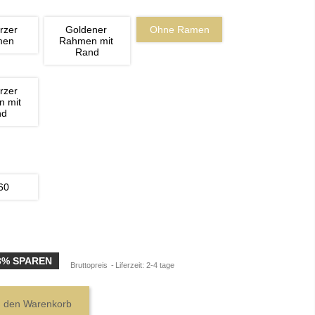
rzer 
Goldener 
Ohne Ramen
men
Rahmen mit 
Rand
rzer 
 mit 
nd
60
3% SPAREN
Bruttopreis
Liferzeit: 2-4 tage
n den Warenkorb