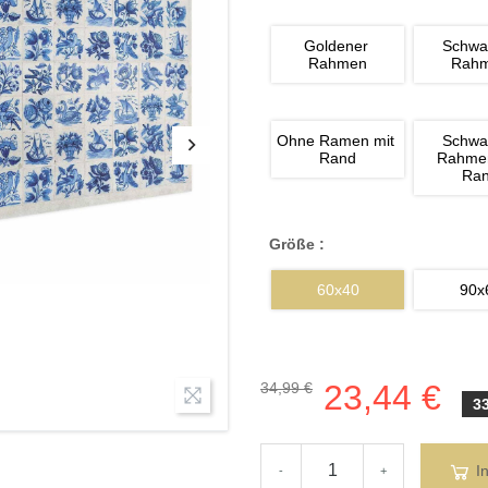
Goldener 
Schwa
Rahmen
Rah
Ohne Ramen mit 
Schwa
Rand
Rahmen
Ra
Größe :
60x40
90x
23,44 €
34,99 €
3
I
-
+