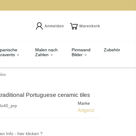
Anmelden
Warenkorb
panische
Malen nach
Pinnwand
Zubehör
ravents
Zahlen
Bilder
iles
 traditional Portuguese ceramic tiles
Marke
0x40_prp
Artgeist
en Info - hier klicken ?