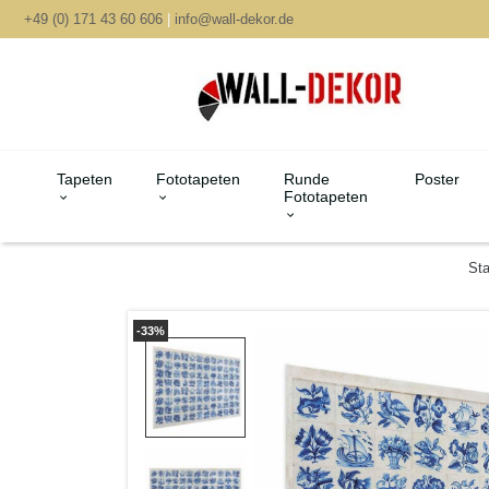
+49 (0) 171 43 60 606
|
info@wall-dekor.de
Tapeten
Fototapeten
Runde
Poster
Fototapeten
Sta
-33%