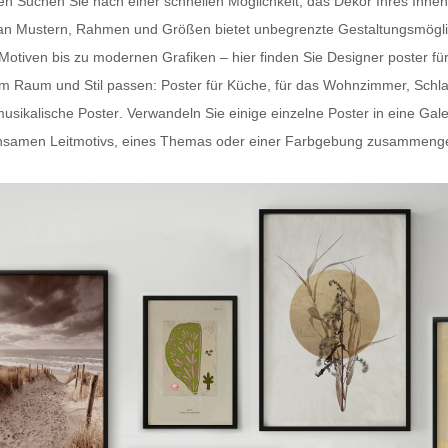
ten Suchen Sie nach einer schnellen Möglichkeit, das Dekor Ihres In
hl an Mustern, Rahmen und Größen bietet unbegrenzte Gestaltungsmögli
-Motiven bis zu modernen Grafiken – hier finden Sie
Designer poster fü
dem Raum und Stil passen:
Poster für Küche
, für das Wohnzimmer, Schl
usikalische Poster
. Verwandeln Sie einige einzelne Poster in eine Gal
samen Leitmotivs, eines Themas oder einer Farbgebung zusammengestel