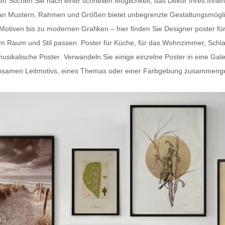
ten Suchen Sie nach einer schnellen Möglichkeit, das Dekor Ihres In
hl an Mustern, Rahmen und Größen bietet unbegrenzte Gestaltungsmögli
-Motiven bis zu modernen Grafiken – hier finden Sie
Designer poster fü
dem Raum und Stil passen:
Poster für Küche
, für das Wohnzimmer, Schl
usikalische Poster
. Verwandeln Sie einige einzelne Poster in eine Gal
samen Leitmotivs, eines Themas oder einer Farbgebung zusammengestel