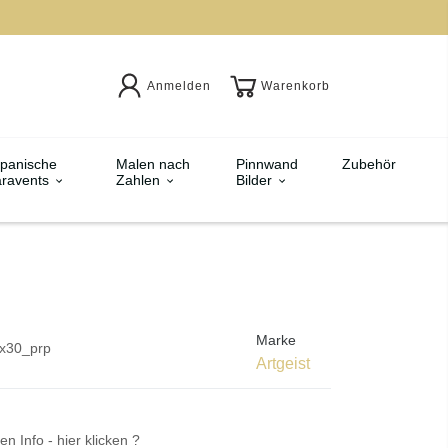
Anmelden
Warenkorb
panische
Malen nach
Pinnwand
Zubehör
ravents
Zahlen
Bilder
Marke
x30_prp
Artgeist
en Info - hier klicken ?