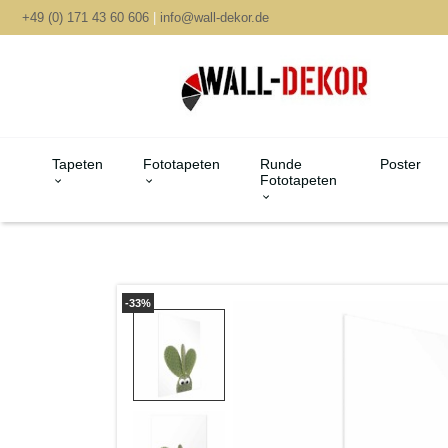
+49 (0) 171 43 60 606
|
info@wall-dekor.de
Tapeten
Fototapeten
Runde
Poster
Fototapeten
-33%