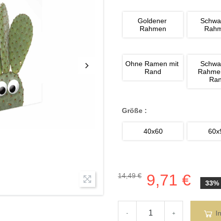
Goldener 
Schwa
Rahmen
Rah
Ohne Ramen mit 
Schwa
Rand
Rahmen
Ra
Größe :
40x60
60x
9,71 €
14,49 €
33%
I
-
+