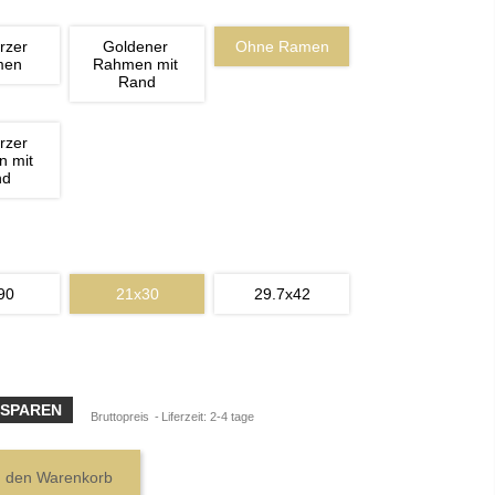
rzer 
Goldener 
Ohne Ramen
men
Rahmen mit 
Rand
rzer 
 mit 
nd
90
21x30
29.7x42
 SPAREN
Bruttopreis
Liferzeit: 2-4 tage
n den Warenkorb